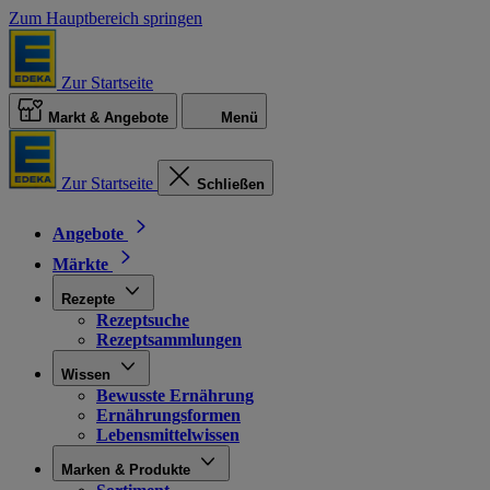
Zum Hauptbereich springen
Zur Startseite
Markt & Angebote
Menü
Zur Startseite
Schließen
Angebote
Märkte
Rezepte
Rezeptsuche
Rezeptsammlungen
Wissen
Bewusste Ernährung
Ernährungsformen
Lebensmittelwissen
Marken & Produkte