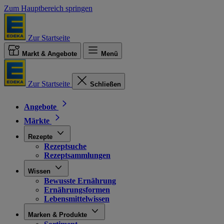
Zum Hauptbereich springen
Zur Startseite
Markt & Angebote
Menü
Zur Startseite
Schließen
Angebote
Märkte
Rezepte
Rezeptsuche
Rezeptsammlungen
Wissen
Bewusste Ernährung
Ernährungsformen
Lebensmittelwissen
Marken & Produkte