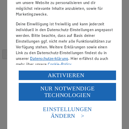
um unsere Website zu personalisieren und dir
möglichst relevante Inhalte anzubieten, sowie für
Marketingzwecke.
Deine Einwilligung ist freiwillig und kann jederzeit
individuell in den Datenschutz-Einstellungen angepasst
werden. Bitte beachte, dass auf Basis deiner
Einstellungen ggf. nicht mehr alle Funktionalitäten zur
Verfügung stehen. Weitere Erklärungen sowie einen
Link zu den Datenschutz-Einstellungen findest du in
unserer
Datenschutzerklärung
. Hier erfährst du auch
mehr über unsere
Cookie-Policy
.
Verarbeitung deiner personenbezogenen Daten in den
AKTIVIEREN
USA durch Facebook und YouTube:
NUR NOTWENDIGE
Wenn du auf „Aktivieren“ klickst, willigst du im Sinne
TECHNOLOGIEN
des Art. 49 Abs. 1 Satz 1 lit. a) DSGVO ein, dass deine
Daten in den USA verarbeitet werden. Der EuGH sieht
die USA als Land mit einem nach europäischen
EINSTELLUNGEN
Standards nicht angemessenen Datenschutzniveau an.
ÄNDERN
Es besteht das Risiko eines Zugriffs durch US-
amerikanische Behörden.