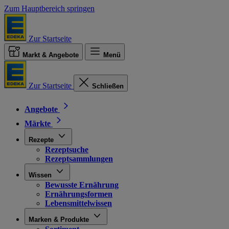
Zum Hauptbereich springen
Zur Startseite
Markt & Angebote
Menü
Zur Startseite
Schließen
Angebote
Märkte
Rezepte
Rezeptsuche
Rezeptsammlungen
Wissen
Bewusste Ernährung
Ernährungsformen
Lebensmittelwissen
Marken & Produkte