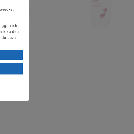
u
gzwecke.
 ggf. nicht
ink zu den
t du auch
uTube:
. a) DSGVO
Land mit
esteht das