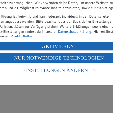
bsite zu ermöglichen. Wir verwenden deine Daten, um unsere Website z
ieren und dir möglichst relevante Inhalte anzubieten, sowie für Marketin
lligung ist freiwillig und kann jederzeit individuell in den Datenschutz-
gen angepasst werden. Bitte beachte, dass auf Basis deiner Einstellungen
Funktionalitäten zur Verfügung stehen. Weitere Erklärungen sowie einen L
z-Einstellungen findest du in unserer
Datenschutzerklärung
. Hier erfährs
 unsere
Cookie-Policy
.
ung deiner personenbezogenen Daten in den USA durch Facebook und Yo
AKTIVIEREN
f „Aktivieren“ klickst, willigst du im Sinne des Art. 49 Abs. 1 Satz 1 lit
NUR NOTWENDIGE TECHNOLOGIEN
deine Daten in den USA verarbeitet werden. Der EuGH sieht die USA als 
 europäischen Standards nicht angemessenen Datenschutzniveau an. Es b
es Zugriffs durch US-amerikanische Behörden.
EINSTELLUNGEN ÄNDERN
nen zum Herausgeber der Seite findest du im
Impressum