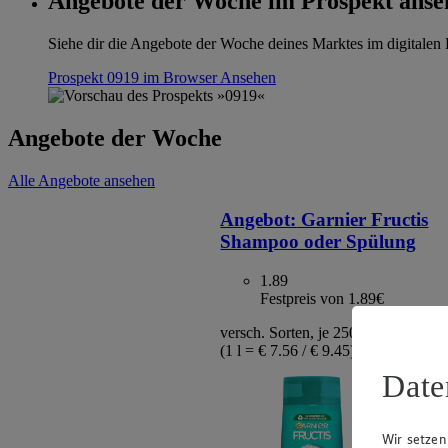
Angebote der Woche im Prospekt anse
Siehe dir die Angebote der Woche deines Marktes im digitalen B
Prospekt 0919 im Browser
Ansehen
Angebote der Woche
Alle Angebote ansehen
Angebot:
Garnier Fructis
Shampoo oder Spülung
1.89
Festpreis von 1.89€
versch. Sorten, je 250 ml / 200 ml F
(1 l = € 7.56 / € 9.45)
Date
Wir setzen