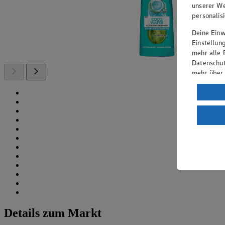
unserer We
personalis
Deine Einwi
Einstellun
mehr alle 
Datenschut
mehr über
Verarbeit
Wenn du au
ein, dass 
einem nach
Risiko ein
Informatio
Details zum Markt