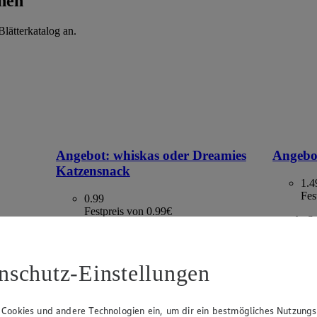
hen
lätterkatalog an.
Angebot:
whiskas oder Dreamies
Angebo
Katzensnack
1.4
Fes
0.99
Festpreis von 0.99€
versch. S
€ 29.80)
lasche,
versch. Sorten, je 40 g - 100 g Beutel /
Becher, (1 kg = ab € 9.90)
nschutz-Einstellungen
 Cookies und andere Technologien ein, um dir ein bestmögliches Nutzungs