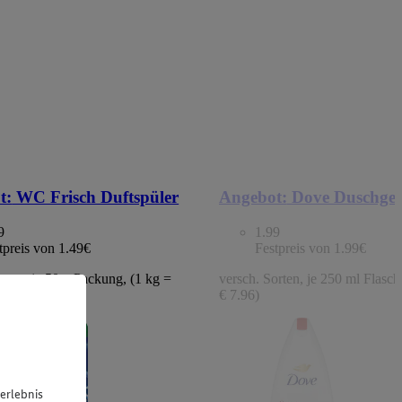
t:
WC Frisch Duftspüler
Angebot:
Dove Duschgel
9
1.99
tpreis von 1.49€
Festpreis von 1.99€
orten, je 50 g Packung, (1 kg =
versch. Sorten, je 250 ml Flasche
€ 7.96)
erlebnis