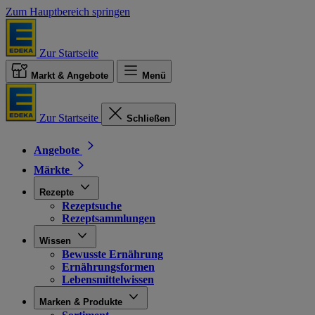
Zum Hauptbereich springen
Zur Startseite
Markt & Angebote
Menü
Zur Startseite
Schließen
Angebote
Märkte
Rezepte
Rezeptsuche
Rezeptsammlungen
Wissen
Bewusste Ernährung
Ernährungsformen
Lebensmittelwissen
Marken & Produkte