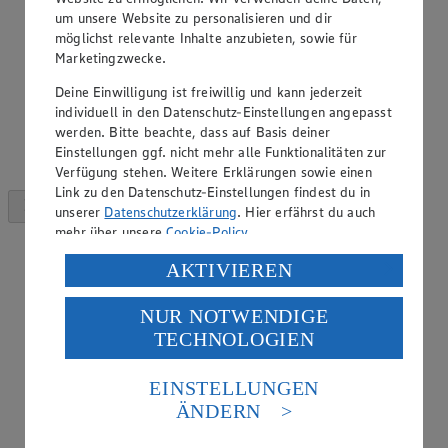
um unsere Website zu personalisieren und dir
möglichst relevante Inhalte anzubieten, sowie für
Marketingzwecke.
Deine Einwilligung ist freiwillig und kann jederzeit
individuell in den Datenschutz-Einstellungen angepasst
werden. Bitte beachte, dass auf Basis deiner
Einstellungen ggf. nicht mehr alle Funktionalitäten zur
Verfügung stehen. Weitere Erklärungen sowie einen
Link zu den Datenschutz-Einstellungen findest du in
unserer
Datenschutzerklärung
. Hier erfährst du auch
mehr über unsere
Cookie-Policy
.
Verarbeitung deiner personenbezogenen Daten in den
AKTIVIEREN
USA durch Facebook und YouTube:
NUR NOTWENDIGE
Wenn du auf „Aktivieren“ klickst, willigst du im Sinne
TECHNOLOGIEN
des Art. 49 Abs. 1 Satz 1 lit. a) DSGVO ein, dass deine
Daten in den USA verarbeitet werden. Der EuGH sieht
die USA als Land mit einem nach europäischen
EINSTELLUNGEN
Standards nicht angemessenen Datenschutzniveau an.
ÄNDERN
Es besteht das Risiko eines Zugriffs durch US-
amerikanische Behörden.