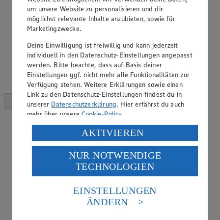
um unsere Website zu personalisieren und dir
möglichst relevante Inhalte anzubieten, sowie für
Marketingzwecke.
Deine Einwilligung ist freiwillig und kann jederzeit
individuell in den Datenschutz-Einstellungen angepasst
werden. Bitte beachte, dass auf Basis deiner
Einstellungen ggf. nicht mehr alle Funktionalitäten zur
Verfügung stehen. Weitere Erklärungen sowie einen
Link zu den Datenschutz-Einstellungen findest du in
unserer
Datenschutzerklärung
. Hier erfährst du auch
mehr über unsere
Cookie-Policy
.
Verarbeitung deiner personenbezogenen Daten in den
AKTIVIEREN
USA durch Facebook und YouTube:
NUR NOTWENDIGE
Wenn du auf „Aktivieren“ klickst, willigst du im Sinne
TECHNOLOGIEN
des Art. 49 Abs. 1 Satz 1 lit. a) DSGVO ein, dass deine
Daten in den USA verarbeitet werden. Der EuGH sieht
die USA als Land mit einem nach europäischen
EINSTELLUNGEN
Standards nicht angemessenen Datenschutzniveau an.
ÄNDERN
Es besteht das Risiko eines Zugriffs durch US-
amerikanische Behörden.