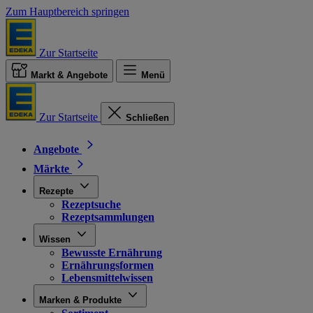
Zum Hauptbereich springen
Zur Startseite
Markt & Angebote
Menü
Zur Startseite
Schließen
Angebote
Märkte
Rezepte
Rezeptsuche
Rezeptsammlungen
Wissen
Bewusste Ernährung
Ernährungsformen
Lebensmittelwissen
Marken & Produkte