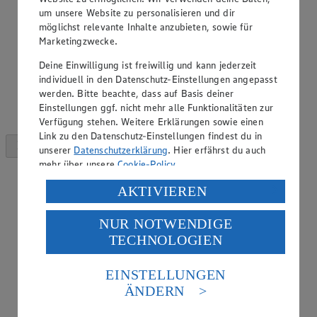
um unsere Website zu personalisieren und dir
möglichst relevante Inhalte anzubieten, sowie für
Marketingzwecke.
Deine Einwilligung ist freiwillig und kann jederzeit
individuell in den Datenschutz-Einstellungen angepasst
werden. Bitte beachte, dass auf Basis deiner
Einstellungen ggf. nicht mehr alle Funktionalitäten zur
Verfügung stehen. Weitere Erklärungen sowie einen
Link zu den Datenschutz-Einstellungen findest du in
unserer
Datenschutzerklärung
. Hier erfährst du auch
mehr über unsere
Cookie-Policy
.
Verarbeitung deiner personenbezogenen Daten in den
AKTIVIEREN
USA durch Facebook und YouTube:
NUR NOTWENDIGE
Wenn du auf „Aktivieren“ klickst, willigst du im Sinne
TECHNOLOGIEN
des Art. 49 Abs. 1 Satz 1 lit. a) DSGVO ein, dass deine
Daten in den USA verarbeitet werden. Der EuGH sieht
die USA als Land mit einem nach europäischen
EINSTELLUNGEN
Standards nicht angemessenen Datenschutzniveau an.
ÄNDERN
Es besteht das Risiko eines Zugriffs durch US-
amerikanische Behörden.