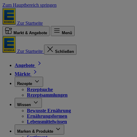
Zum Hauptbereich springen
Zur Startseite
Markt & Angebote
Menü
Zur Startseite
Schließen
Angebote
Märkte
Rezepte
Rezeptsuche
Rezeptsammlungen
Wissen
Bewusste Ernährung
Ernährungsformen
Lebensmittelwissen
Marken & Produkte