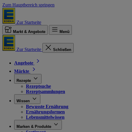
Zum Hauptbereich springen
Zur Startseite
Markt & Angebote
Menü
Zur Startseite
Schließen
Angebote
Märkte
Rezepte
Rezeptsuche
Rezeptsammlungen
Wissen
Bewusste Ernährung
Ernährungsformen
Lebensmittelwissen
Marken & Produkte