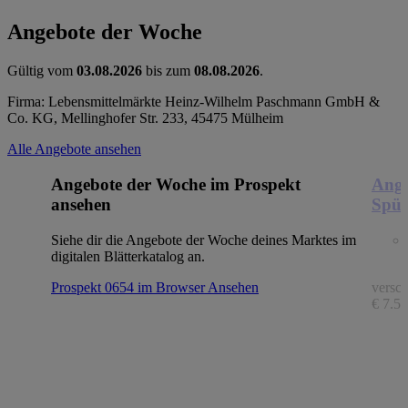
Angebote der Woche
Gültig vom
03.08.2026
bis zum
08.08.2026
.
Firma: Lebensmittelmärkte Heinz-Wilhelm Paschmann GmbH &
Co. KG, Mellinghofer Str. 233, 45475 Mülheim
Alle Angebote ansehen
Angebote der Woche im Prospekt
Ange
ansehen
Spül
Siehe dir die Angebote der Woche deines Marktes im
digitalen Blätterkatalog an.
Prospekt 0654 im Browser
Ansehen
versch
€ 7.56