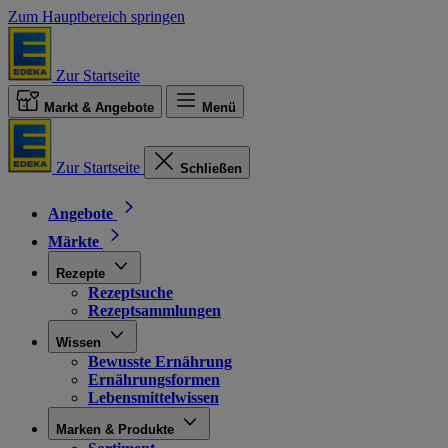
Zum Hauptbereich springen
Zur Startseite
Markt & Angebote
Menü
Zur Startseite
Schließen
Angebote
Märkte
Rezepte
Rezeptsuche
Rezeptsammlungen
Wissen
Bewusste Ernährung
Ernährungsformen
Lebensmittelwissen
Marken & Produkte