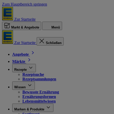
Zum Hauptbereich springen
Zur Startseite
Markt & Angebote
Menü
Zur Startseite
Schließen
Angebote
Märkte
Rezepte
Rezeptsuche
Rezeptsammlungen
Wissen
Bewusste Ernährung
Ernährungsformen
Lebensmittelwissen
Marken & Produkte