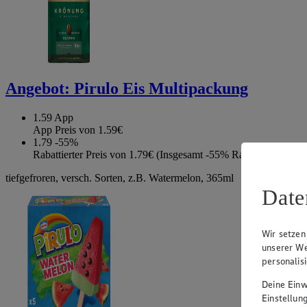
Angebot:
Pirulo Eis Multipackung
1.59
App
App Preis von 1.59€
1.79
-55%
Rabattierter Preis von 1.79€ (Insgesamt -55% Rabatt)
tiefgefroren, versch. Sorten, z.B. Watermelon, 365ml
Date
Wir setzen
unserer We
personalis
Deine Einwi
Einstellun