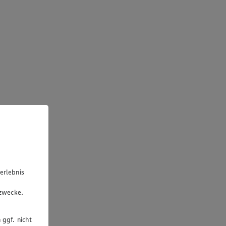
erlebnis
u
gzwecke.
 ggf. nicht