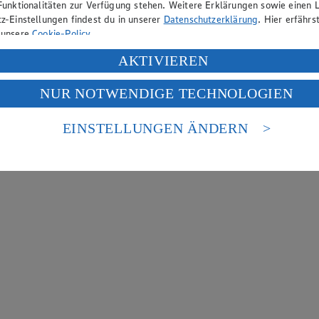
Funktionalitäten zur Verfügung stehen. Weitere Erklärungen sowie einen L
z-Einstellungen findest du in unserer
Datenschutzerklärung
. Hier erfährs
 unsere
Cookie-Policy
.
ung deiner personenbezogenen Daten in den USA durch Facebook und Yo
AKTIVIEREN
f „Aktivieren“ klickst, willigst du im Sinne des Art. 49 Abs. 1 Satz 1 lit
NUR NOTWENDIGE TECHNOLOGIEN
deine Daten in den USA verarbeitet werden. Der EuGH sieht die USA als 
 europäischen Standards nicht angemessenen Datenschutzniveau an. Es b
es Zugriffs durch US-amerikanische Behörden.
EINSTELLUNGEN ÄNDERN
nen zum Herausgeber der Seite findest du im
Impressum