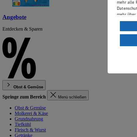
mehr alle 
Datenschut
mehr über
Angebote
Verarbeit
Entdecken & Sparen
Wenn du au
ein, dass 
einem nach
Risiko ein
Informatio
Obst & Gemüse
Springe zum Bereich
Menü schließen
Obst & Gemüse
Molkerei & Käse
Grundnahrung
Tiefkühl
Fleisch & Wurst
Getränke