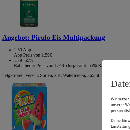
Angebot:
Pirulo Eis Multipackung
1.59
App
App Preis von 1.59€
1.79
-55%
Rabattierter Preis von 1.79€ (Insgesamt -55% Rabatt)
tiefgefroren, versch. Sorten, z.B. Watermelon, 365ml
Date
Wir setzen
unserer We
personalis
Deine Einwi
Einstellun