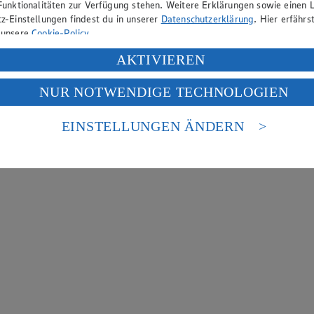
Funktionalitäten zur Verfügung stehen. Weitere Erklärungen sowie einen L
z-Einstellungen findest du in unserer
Datenschutzerklärung
. Hier erfährs
 unsere
Cookie-Policy
.
ung deiner personenbezogenen Daten in den USA durch Facebook und Yo
AKTIVIEREN
f „Aktivieren“ klickst, willigst du im Sinne des Art. 49 Abs. 1 Satz 1 lit
NUR NOTWENDIGE TECHNOLOGIEN
deine Daten in den USA verarbeitet werden. Der EuGH sieht die USA als 
 europäischen Standards nicht angemessenen Datenschutzniveau an. Es b
es Zugriffs durch US-amerikanische Behörden.
EINSTELLUNGEN ÄNDERN
nen zum Herausgeber der Seite findest du im
Impressum