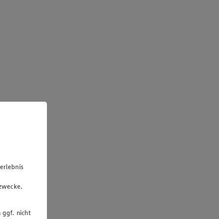
erlebnis
u
gzwecke.
 ggf. nicht