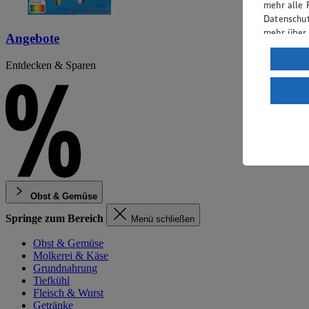
mehr alle 
Datenschut
mehr über
Angebote
Verarbeit
Entdecken & Sparen
Wenn du au
ein, dass 
einem nach
Risiko ein
Informatio
Obst & Gemüse
Springe zum Bereich
Menü schließen
Obst & Gemüse
Molkerei & Käse
Grundnahrung
Tiefkühl
Fleisch & Wurst
Getränke