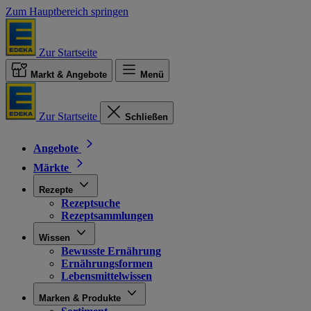
Zum Hauptbereich springen
Zur Startseite
Markt & Angebote
Menü
Zur Startseite
Schließen
Angebote
Märkte
Rezepte
Rezeptsuche
Rezeptsammlungen
Wissen
Bewusste Ernährung
Ernährungsformen
Lebensmittelwissen
Marken & Produkte