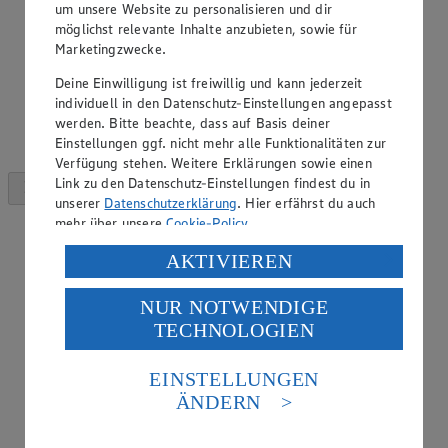
um unsere Website zu personalisieren und dir
möglichst relevante Inhalte anzubieten, sowie für
Marketingzwecke.
Deine Einwilligung ist freiwillig und kann jederzeit
individuell in den Datenschutz-Einstellungen angepasst
werden. Bitte beachte, dass auf Basis deiner
Einstellungen ggf. nicht mehr alle Funktionalitäten zur
Verfügung stehen. Weitere Erklärungen sowie einen
Link zu den Datenschutz-Einstellungen findest du in
unserer
Datenschutzerklärung
. Hier erfährst du auch
mehr über unsere
Cookie-Policy
.
Verarbeitung deiner personenbezogenen Daten in den
AKTIVIEREN
USA durch Facebook und YouTube:
NUR NOTWENDIGE
Wenn du auf „Aktivieren“ klickst, willigst du im Sinne
TECHNOLOGIEN
des Art. 49 Abs. 1 Satz 1 lit. a) DSGVO ein, dass deine
Daten in den USA verarbeitet werden. Der EuGH sieht
die USA als Land mit einem nach europäischen
EINSTELLUNGEN
Standards nicht angemessenen Datenschutzniveau an.
ÄNDERN
Es besteht das Risiko eines Zugriffs durch US-
amerikanische Behörden.