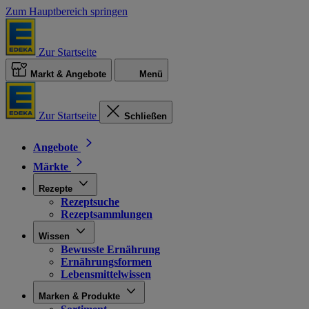
Zum Hauptbereich springen
Zur Startseite
Markt & Angebote
Menü
Zur Startseite
Schließen
Angebote
Märkte
Rezepte
Rezeptsuche
Rezeptsammlungen
Wissen
Bewusste Ernährung
Ernährungsformen
Lebensmittelwissen
Marken & Produkte