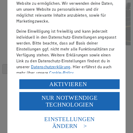
Website zu ermöglichen. Wir verwenden deine Daten,
um unsere Website zu personalisieren und dir
möglichst relevante Inhalte anzubieten, sowie für
Marketingzwecke.
Deine Einwilligung ist freiwillig und kann jederzeit
individuell in den Datenschutz-Einstellungen angepasst
werden. Bitte beachte, dass auf Basis deiner
Einstellungen ggf. nicht mehr alle Funktionalitäten zur
Verfügung stehen. Weitere Erklärungen sowie einen
Link zu den Datenschutz-Einstellungen findest du in
unserer
Datenschutzerklärung
. Hier erfährst du auch
mehr über unsere
Cookie-Policy
.
Verarbeitung deiner personenbezogenen Daten in den
AKTIVIEREN
USA durch Facebook und YouTube:
NUR NOTWENDIGE
Wenn du auf „Aktivieren“ klickst, willigst du im Sinne
TECHNOLOGIEN
des Art. 49 Abs. 1 Satz 1 lit. a) DSGVO ein, dass deine
Daten in den USA verarbeitet werden. Der EuGH sieht
die USA als Land mit einem nach europäischen
EINSTELLUNGEN
Standards nicht angemessenen Datenschutzniveau an.
ÄNDERN
Es besteht das Risiko eines Zugriffs durch US-