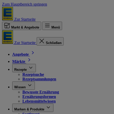
Zum Hauptbereich springen
Zur Startseite
Markt & Angebote
Menü
Zur Startseite
Schließen
Angebote
Märkte
Rezepte
Rezeptsuche
Rezeptsammlungen
Wissen
Bewusste Ernährung
Ernährungsformen
Lebensmittelwissen
Marken & Produkte