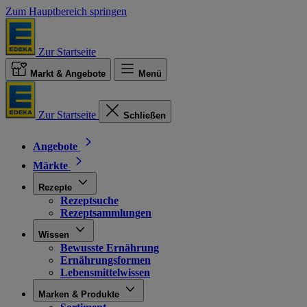
Zum Hauptbereich springen
Zur Startseite
Markt & Angebote
Menü
Zur Startseite
Schließen
Angebote
Märkte
Rezepte
Rezeptsuche
Rezeptsammlungen
Wissen
Bewusste Ernährung
Ernährungsformen
Lebensmittelwissen
Marken & Produkte