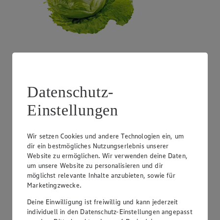
Angebot:
Costa Rica - Bananen
1.99
Festpreis von 1.99€
Datenschutz-
1 kg
Einstellungen
Wir setzen Cookies und andere Technologien ein, um
dir ein bestmögliches Nutzungserlebnis unserer
Website zu ermöglichen. Wir verwenden deine Daten,
um unsere Website zu personalisieren und dir
möglichst relevante Inhalte anzubieten, sowie für
Marketingzwecke.
Deine Einwilligung ist freiwillig und kann jederzeit
individuell in den Datenschutz-Einstellungen angepasst