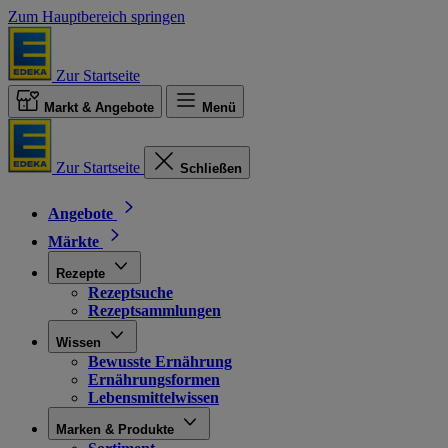
Zum Hauptbereich springen
Zur Startseite
Markt & Angebote
Menü
Zur Startseite
Schließen
Angebote
Märkte
Rezepte
Rezeptsuche
Rezeptsammlungen
Wissen
Bewusste Ernährung
Ernährungsformen
Lebensmittelwissen
Marken & Produkte