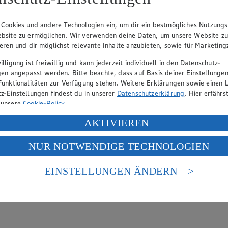
hen
lätterkatalog an.
 Cookies und andere Technologien ein, um dir ein bestmögliches Nutzungs
bsite zu ermöglichen. Wir verwenden deine Daten, um unsere Website z
en
ieren und dir möglichst relevante Inhalte anzubieten, sowie für Marketin
lligung ist freiwillig und kann jederzeit individuell in den Datenschutz-
gen angepasst werden. Bitte beachte, dass auf Basis deiner Einstellungen
Funktionalitäten zur Verfügung stehen. Weitere Erklärungen sowie einen L
z-Einstellungen findest du in unserer
Datenschutzerklärung
. Hier erfährs
 unsere
Cookie-Policy
.
ung deiner personenbezogenen Daten in den USA durch Facebook und Yo
AKTIVIEREN
f „Aktivieren“ klickst, willigst du im Sinne des Art. 49 Abs. 1 Satz 1 lit
NUR NOTWENDIGE TECHNOLOGIEN
deine Daten in den USA verarbeitet werden. Der EuGH sieht die USA als 
 europäischen Standards nicht angemessenen Datenschutzniveau an. Es b
es Zugriffs durch US-amerikanische Behörden.
EINSTELLUNGEN ÄNDERN
nen zum Herausgeber der Seite findest du im
Impressum