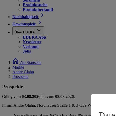
Sortiment
Produktsuche
Produktherkunft
Nachhaltigkeit
Gewinnspiele
Über EDEKA
EDEKA App
Newsletter
Verbund
Jobs
Zur Startseite
Märkte
Andre Glahn
Prospekte
Prospekte
Gültig vom
03.08.2026
bis zum
08.08.2026
.
Firma: Andre Glahn, Nordhäuser Straße 1-9, 37339 Worbis
Date