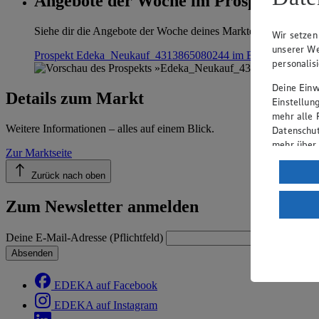
Angebote der Woche im Prospekt anse
Siehe dir die Angebote der Woche deines Marktes im digitalen B
Wir setzen
unserer We
Prospekt Edeka_Neukauf_4313865080244 im Browser
Anseh
personalis
Deine Einwi
Details zum Markt
Einstellun
mehr alle 
Weitere Informationen – alles auf einem Blick.
Datenschut
mehr über
Zur Marktseite
Verarbeit
Zurück nach oben
Wenn du au
Zum Newsletter anmelden
ein, dass 
einem nach
Risiko ein
Deine E-Mail-Adresse (Pflichtfeld)
Absenden
Informatio
EDEKA auf Facebook
EDEKA auf Instagram