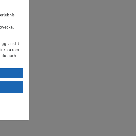
erlebnis
u
gzwecke.
 ggf. nicht
ink zu den
t du auch
uTube:
. a) DSGVO
Land mit
esteht das