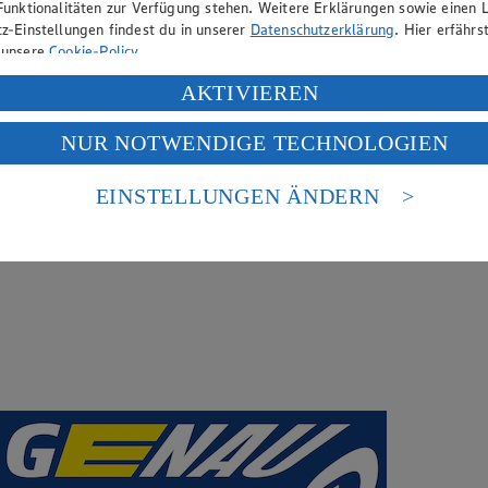
Funktionalitäten zur Verfügung stehen. Weitere Erklärungen sowie einen L
z-Einstellungen findest du in unserer
Datenschutzerklärung
. Hier erfährs
 unsere
Cookie-Policy
.
ung deiner personenbezogenen Daten in den USA durch Facebook und Yo
AKTIVIEREN
f „Aktivieren“ klickst, willigst du im Sinne des Art. 49 Abs. 1 Satz 1 lit
NUR NOTWENDIGE TECHNOLOGIEN
deine Daten in den USA verarbeitet werden. Der EuGH sieht die USA als 
 europäischen Standards nicht angemessenen Datenschutzniveau an. Es b
es Zugriffs durch US-amerikanische Behörden.
EINSTELLUNGEN ÄNDERN
nen zum Herausgeber der Seite findest du im
Impressum