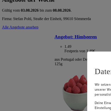
Gültig vom
03.08.2026
bis zum
08.08.2026
.
Firma: Stefan Pohl, Straße der Einheit, 99610 Sömmerda
Alle Angebote ansehen
Angebot:
Himbeeren
1.49
Festpreis von 1.49€
aus Portugal oder Deutschland, Klas
125g
Date
Wir setzen
unserer We
personalis
Deine Einwi
Einstellun