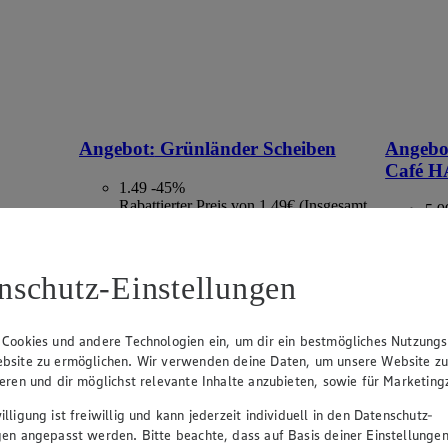
Angebot:
Grünländer Scheiben
Angebo
Café 
1.49
-45%
Rabattierter Preis von 1.49€ (Insgesamt
5.9
-45% Rabatt)
App
se I,
6.4
versch. Sorten und Fettstufen, 100g - 140g
Rab
nschutz-Einstellungen
-35
versch. S
500g
 Cookies und andere Technologien ein, um dir ein bestmögliches Nutzungs
bsite zu ermöglichen. Wir verwenden deine Daten, um unsere Website z
ieren und dir möglichst relevante Inhalte anzubieten, sowie für Marketin
lligung ist freiwillig und kann jederzeit individuell in den Datenschutz-
gen angepasst werden. Bitte beachte, dass auf Basis deiner Einstellungen