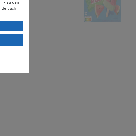
ink zu den
t du auch
uTube:
. a) DSGVO
Land mit
esteht das