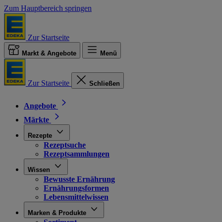
Zum Hauptbereich springen
Zur Startseite
Markt & Angebote
Menü
Zur Startseite
Schließen
Angebote
Märkte
Rezepte
Rezeptsuche
Rezeptsammlungen
Wissen
Bewusste Ernährung
Ernährungsformen
Lebensmittelwissen
Marken & Produkte