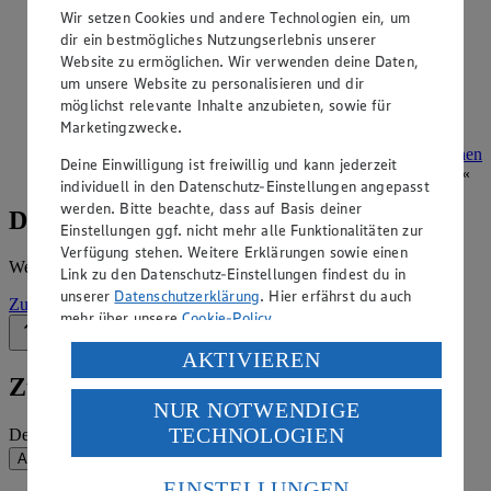
Angebote der Woche im Prospekt
Wir setzen Cookies und andere Technologien ein, um
dir ein bestmögliches Nutzungserlebnis unserer
ansehen
Website zu ermöglichen. Wir verwenden deine Daten,
um unsere Website zu personalisieren und dir
Siehe dir die Angebote der Woche deines Marktes im
möglichst relevante Inhalte anzubieten, sowie für
digitalen Blätterkatalog an.
Marketingzwecke.
Prospekt Edeka_Aktiv_4313865049395 im Browser
Ansehen
Deine Einwilligung ist freiwillig und kann jederzeit
individuell in den Datenschutz-Einstellungen angepasst
werden. Bitte beachte, dass auf Basis deiner
Details zum Markt
Einstellungen ggf. nicht mehr alle Funktionalitäten zur
Verfügung stehen. Weitere Erklärungen sowie einen
Weitere Informationen – alles auf einem Blick.
Link zu den Datenschutz-Einstellungen findest du in
unserer
Datenschutzerklärung
. Hier erfährst du auch
Zur Marktseite
mehr über unsere
Cookie-Policy
.
Zurück nach oben
Verarbeitung deiner personenbezogenen Daten in den
AKTIVIEREN
USA durch Facebook und YouTube:
Zum Newsletter anmelden
NUR NOTWENDIGE
Wenn du auf „Aktivieren“ klickst, willigst du im Sinne
TECHNOLOGIEN
Deine E-Mail-Adresse (Pflichtfeld)
des Art. 49 Abs. 1 Satz 1 lit. a) DSGVO ein, dass deine
Daten in den USA verarbeitet werden. Der EuGH sieht
Absenden
die USA als Land mit einem nach europäischen
EINSTELLUNGEN