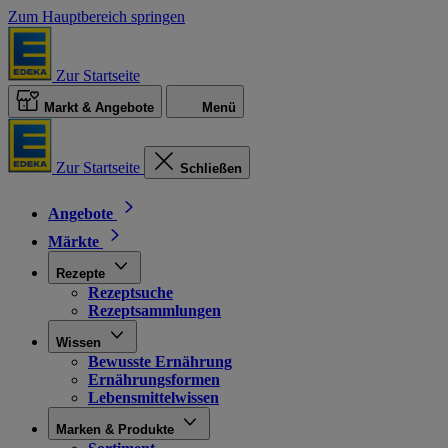
Zum Hauptbereich springen
Zur Startseite
Markt & Angebote
Menü
Zur Startseite
Schließen
Angebote
Märkte
Rezepte
Rezeptsuche
Rezeptsammlungen
Wissen
Bewusste Ernährung
Ernährungsformen
Lebensmittelwissen
Marken & Produkte