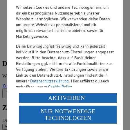
Angebote der Woche im Prospekt
ansehen
Wir setzen Cookies und andere Technologien ein, um
dir ein bestmögliches Nutzungserlebnis unserer
Website zu ermöglichen. Wir verwenden deine Daten,
Siehe dir die Angebote der Woche deines Marktes im
um unsere Website zu personalisieren und dir
digitalen Blätterkatalog an.
möglichst relevante Inhalte anzubieten, sowie für
Prospekt Edeka_Neukauf_4313865061038 im Browser
Marketingzwecke.
Ansehen
Deine Einwilligung ist freiwillig und kann jederzeit
individuell in den Datenschutz-Einstellungen angepasst
werden. Bitte beachte, dass auf Basis deiner
Details zum Markt
Einstellungen ggf. nicht mehr alle Funktionalitäten zur
Verfügung stehen. Weitere Erklärungen sowie einen
Link zu den Datenschutz-Einstellungen findest du in
Weitere Informationen – alles auf einem Blick.
unserer
Datenschutzerklärung
. Hier erfährst du auch
Zur Marktseite
mehr über unsere
Cookie-Policy
.
Zurück nach oben
Verarbeitung deiner personenbezogenen Daten in den
AKTIVIEREN
USA durch Facebook und YouTube:
Zum Newsletter anmelden
NUR NOTWENDIGE
Wenn du auf „Aktivieren“ klickst, willigst du im Sinne
TECHNOLOGIEN
des Art. 49 Abs. 1 Satz 1 lit. a) DSGVO ein, dass deine
Deine E-Mail-Adresse (Pflichtfeld)
Daten in den USA verarbeitet werden. Der EuGH sieht
Absenden
die USA als Land mit einem nach europäischen