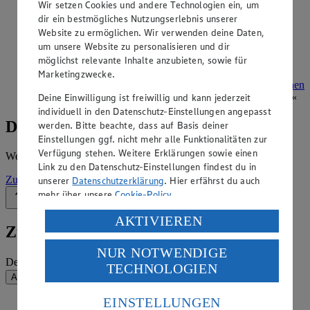
Angebote der Woche im Prospekt
Wir setzen Cookies und andere Technologien ein, um
ansehen
dir ein bestmögliches Nutzungserlebnis unserer
Website zu ermöglichen. Wir verwenden deine Daten,
um unsere Website zu personalisieren und dir
Siehe dir die Angebote der Woche deines Marktes im
möglichst relevante Inhalte anzubieten, sowie für
digitalen Blätterkatalog an.
Marketingzwecke.
Prospekt Edeka_Aktiv_4313865047209 im Browser
Ansehen
Deine Einwilligung ist freiwillig und kann jederzeit
individuell in den Datenschutz-Einstellungen angepasst
Details zum Markt
werden. Bitte beachte, dass auf Basis deiner
Einstellungen ggf. nicht mehr alle Funktionalitäten zur
Verfügung stehen. Weitere Erklärungen sowie einen
Weitere Informationen – alles auf einem Blick.
Link zu den Datenschutz-Einstellungen findest du in
Zur Marktseite
unserer
Datenschutzerklärung
. Hier erfährst du auch
mehr über unsere
Cookie-Policy
.
Zurück nach oben
Verarbeitung deiner personenbezogenen Daten in den
AKTIVIEREN
Zum Newsletter anmelden
USA durch Facebook und YouTube:
NUR NOTWENDIGE
Wenn du auf „Aktivieren“ klickst, willigst du im Sinne
Deine E-Mail-Adresse (Pflichtfeld)
TECHNOLOGIEN
des Art. 49 Abs. 1 Satz 1 lit. a) DSGVO ein, dass deine
Absenden
Daten in den USA verarbeitet werden. Der EuGH sieht
die USA als Land mit einem nach europäischen
EINSTELLUNGEN
EDEKA auf Facebook