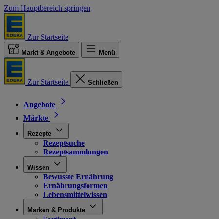
Zum Hauptbereich springen
Zur Startseite
Markt & Angebote
Menü
Zur Startseite
Schließen
Angebote
Märkte
Rezepte
Rezeptsuche
Rezeptsammlungen
Wissen
Bewusste Ernährung
Ernährungsformen
Lebensmittelwissen
Marken & Produkte