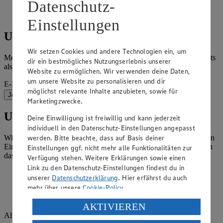
Datenschutz-
Einstellungen
Unser Newsletter
Wir setzen Cookies und andere Technologien ein, um
Melde dich für unseren Newsletter an und erfahre Neuigkeiten stets
dir ein bestmögliches Nutzungserlebnis unserer
als erstes.
Website zu ermöglichen. Wir verwenden deine Daten,
um unsere Website zu personalisieren und dir
E-Mail-Adresse (Pflichtfeld)
möglichst relevante Inhalte anzubieten, sowie für
Jetzt zur Anmeldung
Marketingzwecke.
Unser Markt
Deine Einwilligung ist freiwillig und kann jederzeit
individuell in den Datenschutz-Einstellungen angepasst
Wir lieben Lebensmittel und geben täglich unser Bestes, um deinen
werden. Bitte beachte, dass auf Basis deiner
Einkauf zu einem Erlebnis zu machen. Unsere anderen Märkte tun
Einstellungen ggf. nicht mehr alle Funktionalitäten zur
das ebenso.
Verfügung stehen. Weitere Erklärungen sowie einen
Link zu den Datenschutz-Einstellungen findest du in
unserer
Datenschutzerklärung
. Hier erfährst du auch
mehr über unsere
Cookie-Policy
.
Verarbeitung deiner personenbezogenen Daten in den
AKTIVIEREN
USA durch Facebook und YouTube:
Alfred Wüstefeld