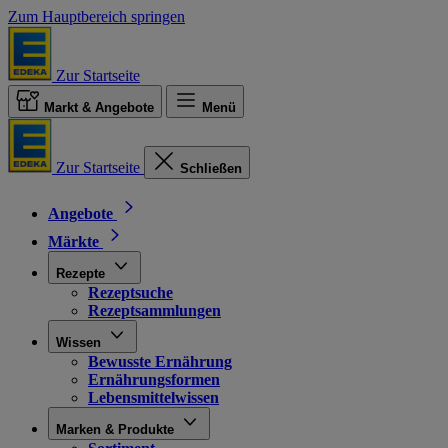
Zum Hauptbereich springen
Zur Startseite
Markt & Angebote
Menü
Zur Startseite
Schließen
Angebote
Märkte
Rezepte
Rezeptsuche
Rezeptsammlungen
Wissen
Bewusste Ernährung
Ernährungsformen
Lebensmittelwissen
Marken & Produkte