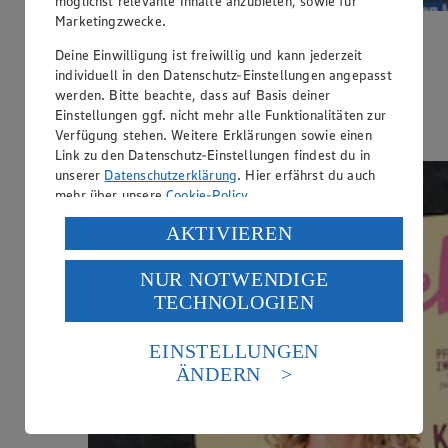
möglichst relevante Inhalte anzubieten, sowie für
Marketingzwecke.
Die neue YUMMI ist da!
Deine Einwilligung ist freiwillig und kann jederzeit
individuell in den Datenschutz-Einstellungen angepasst
Dieses Mal im Heft: Coole Spiele, Brotdosen & Camping-
werden. Bitte beachte, dass auf Basis deiner
Abenteuer!
Einstellungen ggf. nicht mehr alle Funktionalitäten zur
Verfügung stehen. Weitere Erklärungen sowie einen
Jetzt entdecken
Link zu den Datenschutz-Einstellungen findest du in
unserer
Datenschutzerklärung
. Hier erfährst du auch
mehr über unsere
Cookie-Policy
.
Verarbeitung deiner personenbezogenen Daten in den
AKTIVIEREN
USA durch Facebook und YouTube:
NUR NOTWENDIGE
Wenn du auf „Aktivieren“ klickst, willigst du im Sinne
TECHNOLOGIEN
des Art. 49 Abs. 1 Satz 1 lit. a) DSGVO ein, dass deine
Daten in den USA verarbeitet werden. Der EuGH sieht
die USA als Land mit einem nach europäischen
EINSTELLUNGEN
Standards nicht angemessenen Datenschutzniveau an.
ÄNDERN
Es besteht das Risiko eines Zugriffs durch US-
amerikanische Behörden.
Informationen zum Herausgeber der Seite findest du