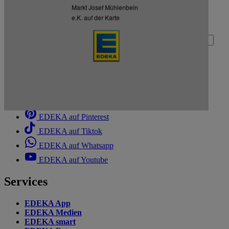
Markt Josef Mühlenbein
Zum Newsletter anmelden
e.K. auf der Karte
Deine E-Mail-Adresse (Pflichtfeld)
Absenden
EDEKA auf Facebook
EDEKA auf Instagram
EDEKA auf Linkedin
EDEKA auf Pinterest
EDEKA auf Tiktok
EDEKA auf Whatsapp
EDEKA auf Youtube
Services
EDEKA App
EDEKA Medien
EDEKA smart