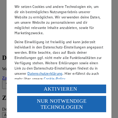
Angebote der Woche im Prospekt
ansehen
Wir setzen Cookies und andere Technologien ein, um
dir ein bestmögliches Nutzungserlebnis unserer
Website zu ermöglichen. Wir verwenden deine Daten,
Siehe dir die Angebote der Woche deines Marktes im
um unsere Website zu personalisieren und dir
digitalen Blätterkatalog an.
möglichst relevante Inhalte anzubieten, sowie für
Prospekt Edeka_Neukauf_4313865020905 im Browser
Marketingzwecke.
Ansehen
Deine Einwilligung ist freiwillig und kann jederzeit
individuell in den Datenschutz-Einstellungen angepasst
werden. Bitte beachte, dass auf Basis deiner
Details zum Markt
Einstellungen ggf. nicht mehr alle Funktionalitäten zur
Verfügung stehen. Weitere Erklärungen sowie einen
Link zu den Datenschutz-Einstellungen findest du in
Weitere Informationen – alles auf einem Blick.
unserer
Datenschutzerklärung
. Hier erfährst du auch
Zur Marktseite
mehr über unsere
Cookie-Policy
.
Zurück nach oben
Verarbeitung deiner personenbezogenen Daten in den
AKTIVIEREN
USA durch Facebook und YouTube:
Zum Newsletter anmelden
NUR NOTWENDIGE
Wenn du auf „Aktivieren“ klickst, willigst du im Sinne
TECHNOLOGIEN
des Art. 49 Abs. 1 Satz 1 lit. a) DSGVO ein, dass deine
Deine E-Mail-Adresse (Pflichtfeld)
Daten in den USA verarbeitet werden. Der EuGH sieht
Absenden
die USA als Land mit einem nach europäischen