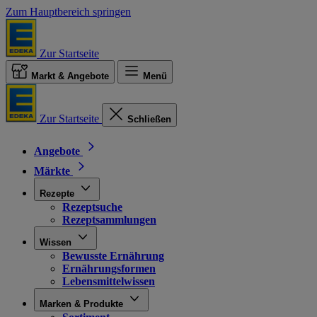
Zum Hauptbereich springen
Zur Startseite
Markt & Angebote
Menü
Zur Startseite
Schließen
Angebote
Märkte
Rezepte
Rezeptsuche
Rezeptsammlungen
Wissen
Bewusste Ernährung
Ernährungsformen
Lebensmittelwissen
Marken & Produkte