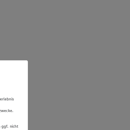
erlebnis
u
gzwecke.
 ggf. nicht