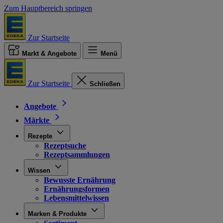
Zum Hauptbereich springen
Zur Startseite
Markt & Angebote
Menü
Zur Startseite
Schließen
Angebote
Märkte
Rezepte
Rezeptsuche
Rezeptsammlungen
Wissen
Bewusste Ernährung
Ernährungsformen
Lebensmittelwissen
Marken & Produkte