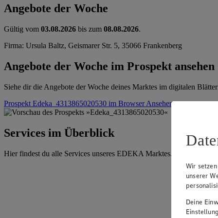
Angebote der Woche
Gültig vom
03.08.2026
bis zum
08.08.2026
.
Firma: Ursula Baltz, Geismarer Str. 5, 35066 Frankenberg
Angebote der Woche im Prospekt ansehen
Siehe dir die Angebote der Woche deines Marktes im digitalen Blätter
Prospekt Edeka_4313865020530 im Browser
Ansehen
Services im Überblick
Date
Hier findest du alle Services unseres EDEKA Marktes.
Wir setzen
unserer We
personalis
Deine Einwi
Einstellun