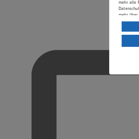
mehr alle 
Datenschut
mehr über
Verarbeit
Wenn du au
ein, dass 
einem nach
Risiko ein
Informatio