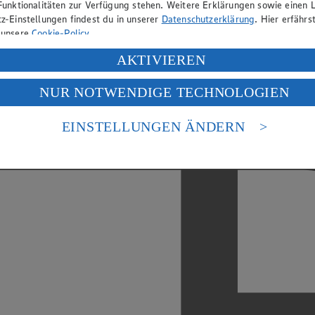
Funktionalitäten zur Verfügung stehen. Weitere Erklärungen sowie einen L
z-Einstellungen findest du in unserer
Datenschutzerklärung
. Hier erfährs
 unsere
Cookie-Policy
.
ung deiner personenbezogenen Daten in den USA durch Facebook und Yo
AKTIVIEREN
f „Aktivieren“ klickst, willigst du im Sinne des Art. 49 Abs. 1 Satz 1 lit
NUR NOTWENDIGE TECHNOLOGIEN
deine Daten in den USA verarbeitet werden. Der EuGH sieht die USA als 
 europäischen Standards nicht angemessenen Datenschutzniveau an. Es b
es Zugriffs durch US-amerikanische Behörden.
EINSTELLUNGEN ÄNDERN
nen zum Herausgeber der Seite findest du im
Impressum