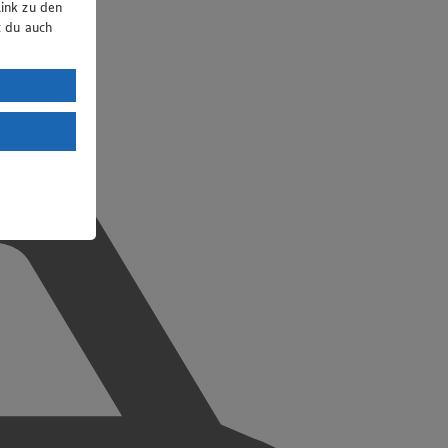
ink zu den
t du auch
uTube:
. a) DSGVO
Land mit
esteht das