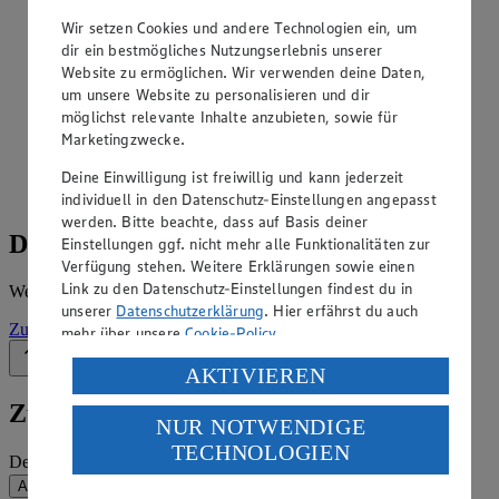
Angebote der Woche im Prospekt
ansehen
Wir setzen Cookies und andere Technologien ein, um
dir ein bestmögliches Nutzungserlebnis unserer
Website zu ermöglichen. Wir verwenden deine Daten,
Siehe dir die Angebote der Woche deines Marktes im
um unsere Website zu personalisieren und dir
digitalen Blätterkatalog an.
möglichst relevante Inhalte anzubieten, sowie für
Prospekt Edeka_Neukauf_4313865020059 im Browser
Marketingzwecke.
Ansehen
Deine Einwilligung ist freiwillig und kann jederzeit
individuell in den Datenschutz-Einstellungen angepasst
werden. Bitte beachte, dass auf Basis deiner
Details zum Markt
Einstellungen ggf. nicht mehr alle Funktionalitäten zur
Verfügung stehen. Weitere Erklärungen sowie einen
Link zu den Datenschutz-Einstellungen findest du in
Weitere Informationen – alles auf einem Blick.
unserer
Datenschutzerklärung
. Hier erfährst du auch
Zur Marktseite
mehr über unsere
Cookie-Policy
.
Zurück nach oben
Verarbeitung deiner personenbezogenen Daten in den
AKTIVIEREN
USA durch Facebook und YouTube:
Zum Newsletter anmelden
NUR NOTWENDIGE
Wenn du auf „Aktivieren“ klickst, willigst du im Sinne
TECHNOLOGIEN
des Art. 49 Abs. 1 Satz 1 lit. a) DSGVO ein, dass deine
Deine E-Mail-Adresse (Pflichtfeld)
Daten in den USA verarbeitet werden. Der EuGH sieht
Absenden
die USA als Land mit einem nach europäischen