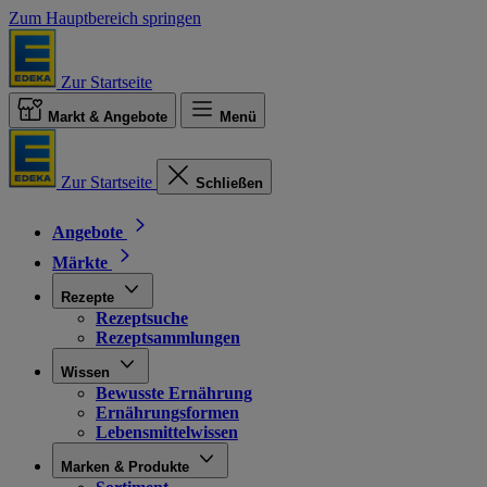
Zum Hauptbereich springen
Zur Startseite
Markt & Angebote
Menü
Zur Startseite
Schließen
Angebote
Märkte
Rezepte
Rezeptsuche
Rezeptsammlungen
Wissen
Bewusste Ernährung
Ernährungsformen
Lebensmittelwissen
Marken & Produkte