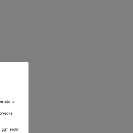
erlebnis
u
gzwecke.
 ggf. nicht