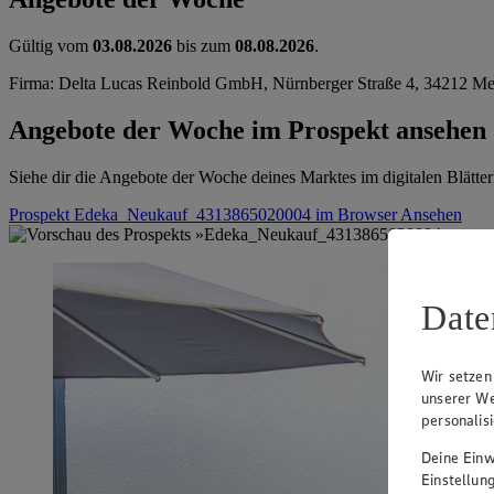
Gültig vom
03.08.2026
bis zum
08.08.2026
.
Firma: Delta Lucas Reinbold GmbH, Nürnberger Straße 4, 34212 M
Angebote der Woche im Prospekt ansehen
Siehe dir die Angebote der Woche deines Marktes im digitalen Blätter
Prospekt Edeka_Neukauf_4313865020004 im Browser
Ansehen
Date
Wir setzen
unserer We
personalis
Deine Einwi
Einstellun