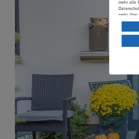
mehr alle 
Datenschut
mehr über
Verarbeit
Wenn du au
ein, dass 
einem nach
Risiko ein
Informatio