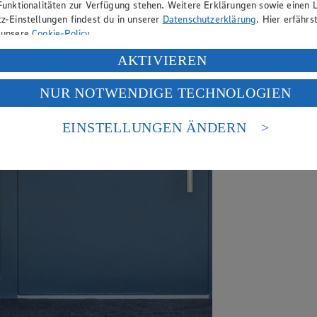
Funktionalitäten zur Verfügung stehen. Weitere Erklärungen sowie einen L
z-Einstellungen findest du in unserer
Datenschutzerklärung
. Hier erfährs
 unsere
Cookie-Policy
.
ung deiner personenbezogenen Daten in den USA durch Facebook und Yo
AKTIVIEREN
f „Aktivieren“ klickst, willigst du im Sinne des Art. 49 Abs. 1 Satz 1 lit
NUR NOTWENDIGE TECHNOLOGIEN
deine Daten in den USA verarbeitet werden. Der EuGH sieht die USA als 
 europäischen Standards nicht angemessenen Datenschutzniveau an. Es b
es Zugriffs durch US-amerikanische Behörden.
EINSTELLUNGEN ÄNDERN
nen zum Herausgeber der Seite findest du im
Impressum