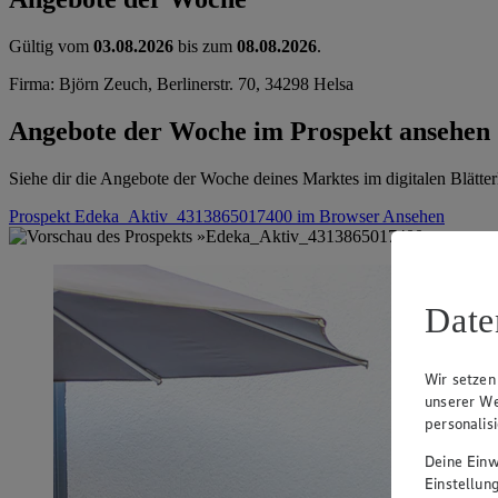
Gültig vom
03.08.2026
bis zum
08.08.2026
.
Firma: Björn Zeuch, Berlinerstr. 70, 34298 Helsa
Angebote der Woche im Prospekt ansehen
Siehe dir die Angebote der Woche deines Marktes im digitalen Blätter
Prospekt Edeka_Aktiv_4313865017400 im Browser
Ansehen
Date
Wir setzen
unserer We
personalis
Deine Einwi
Einstellun