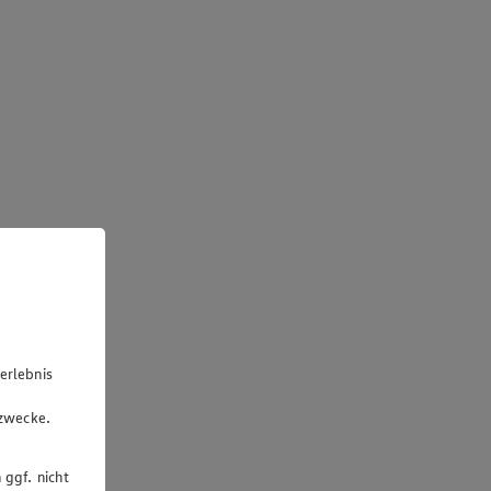
erlebnis
u
gzwecke.
 ggf. nicht