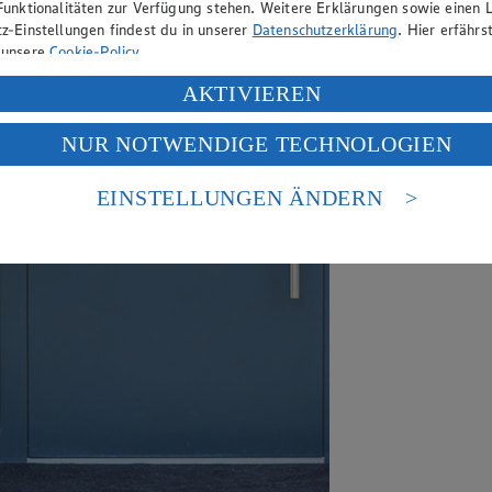
Funktionalitäten zur Verfügung stehen. Weitere Erklärungen sowie einen L
z-Einstellungen findest du in unserer
Datenschutzerklärung
. Hier erfährs
 unsere
Cookie-Policy
.
ung deiner personenbezogenen Daten in den USA durch Facebook und Yo
AKTIVIEREN
f „Aktivieren“ klickst, willigst du im Sinne des Art. 49 Abs. 1 Satz 1 lit
NUR NOTWENDIGE TECHNOLOGIEN
deine Daten in den USA verarbeitet werden. Der EuGH sieht die USA als 
 europäischen Standards nicht angemessenen Datenschutzniveau an. Es b
es Zugriffs durch US-amerikanische Behörden.
EINSTELLUNGEN ÄNDERN
nen zum Herausgeber der Seite findest du im
Impressum