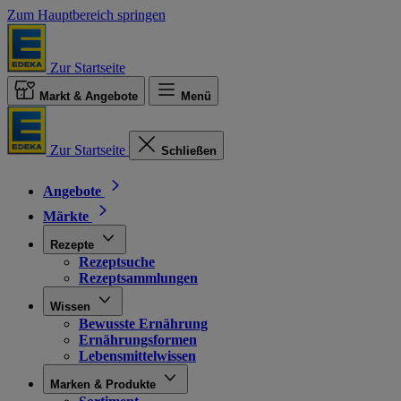
Zum Hauptbereich springen
Zur Startseite
Markt & Angebote
Menü
Zur Startseite
Schließen
Angebote
Märkte
Rezepte
Rezeptsuche
Rezeptsammlungen
Wissen
Bewusste Ernährung
Ernährungsformen
Lebensmittelwissen
Marken & Produkte