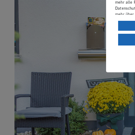
mehr alle 
Datenschut
mehr über
Verarbeit
Wenn du au
ein, dass 
einem nach
Risiko ein
Informatio