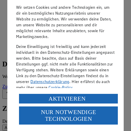
Angebote der Woche im Prospekt
ansehen
Wir setzen Cookies und andere Technologien ein, um
dir ein bestmögliches Nutzungserlebnis unserer
Website zu ermöglichen. Wir verwenden deine Daten,
Siehe dir die Angebote der Woche deines Marktes im
um unsere Website zu personalisieren und dir
digitalen Blätterkatalog an.
möglichst relevante Inhalte anzubieten, sowie für
Prospekt Edeka_Neukauf_4313865017349 im Browser
Marketingzwecke.
Ansehen
Deine Einwilligung ist freiwillig und kann jederzeit
individuell in den Datenschutz-Einstellungen angepasst
werden. Bitte beachte, dass auf Basis deiner
Details zum Markt
Einstellungen ggf. nicht mehr alle Funktionalitäten zur
Verfügung stehen. Weitere Erklärungen sowie einen
Link zu den Datenschutz-Einstellungen findest du in
Weitere Informationen – alles auf einem Blick.
unserer
Datenschutzerklärung
. Hier erfährst du auch
Zur Marktseite
mehr über unsere
Cookie-Policy
.
Zurück nach oben
Verarbeitung deiner personenbezogenen Daten in den
AKTIVIEREN
USA durch Facebook und YouTube:
Zum Newsletter anmelden
NUR NOTWENDIGE
Wenn du auf „Aktivieren“ klickst, willigst du im Sinne
TECHNOLOGIEN
des Art. 49 Abs. 1 Satz 1 lit. a) DSGVO ein, dass deine
Deine E-Mail-Adresse (Pflichtfeld)
Daten in den USA verarbeitet werden. Der EuGH sieht
Absenden
die USA als Land mit einem nach europäischen