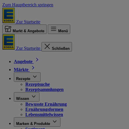
Zum Hauptbereich springen
Zur Startseite
Markt & Angebote
Menü
Zur Startseite
Schließen
Angebote
Märkte
Rezepte
Rezeptsuche
Rezeptsammlungen
Wissen
Bewusste Ernährung
Ernährungsformen
Lebensmittelwissen
Marken & Produkte