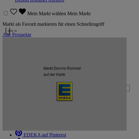
Mein Markt wählen
Mein Markt
Markt als Favorit markieren für einen Schnellzugriff
200 m
Alle Prospekte
Kartendaten werden geladen …
Zurück nach oben
Markt Dennis Rommel
Zum Newsletter anmelden
auf der Karte
Deine E-Mail-Adresse (Pflichtfeld)
Absenden
EDEKA auf Facebook
EDEKA auf Instagram
EDEKA auf Linkedin
EDEKA auf Pinterest