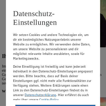
Datenschutz-
Einstellungen
Wir setzen Cookies und andere Technologien ein, um
dir ein bestmögliches Nutzungserlebnis unserer
Website zu ermöglichen. Wir verwenden deine Daten,
um unsere Website zu personalisieren und dir
möglichst relevante Inhalte anzubieten, sowie für
Ihr EDEKA Rommel in Vöhl/ Eueres
Marketingzwecke.
Im Herzen der Ferienregion Edersee gelegen ist unser Markt mit
Deine Einwilligung ist freiwillig und kann jederzeit
einer Verkaufsfläche von 1200m² und 400m² separaten
individuell in den Datenschutz-Einstellungen angepasst
Getränkemarkt 2014 neu entstanden. Mit einer individuellen neuen
werden. Bitte beachte, dass auf Basis deiner
Gestaltung, regionaler Verbundenheit bestimmt dieser Markt ein
Einstellungen ggf. nicht mehr alle Funktionalitäten zur
neues Einkaufserlebnis.
Verfügung stehen. Weitere Erklärungen sowie einen
Link zu den Datenschutz-Einstellungen findest du in
Wir freuen uns auf Ihren Besuch!
unserer
Datenschutzerklärung
. Hier erfährst du auch
mehr über unsere
Cookie-Policy
.