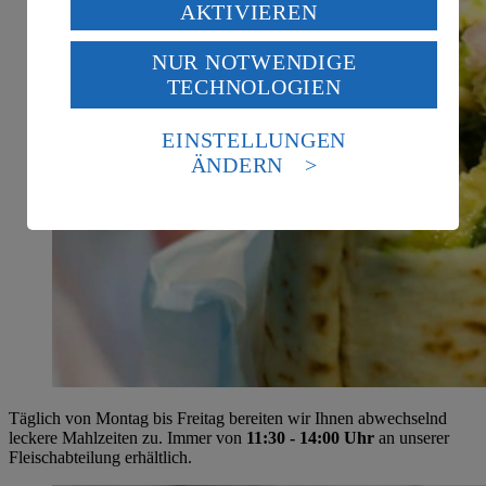
Verarbeitung deiner personenbezogenen Daten in den
AKTIVIEREN
USA durch Facebook und YouTube:
NUR NOTWENDIGE
Wenn du auf „Aktivieren“ klickst, willigst du im Sinne
TECHNOLOGIEN
des Art. 49 Abs. 1 Satz 1 lit. a) DSGVO ein, dass deine
Daten in den USA verarbeitet werden. Der EuGH sieht
die USA als Land mit einem nach europäischen
EINSTELLUNGEN
Standards nicht angemessenen Datenschutzniveau an.
ÄNDERN
Es besteht das Risiko eines Zugriffs durch US-
amerikanische Behörden.
Informationen zum Herausgeber der Seite findest du
im
Impressum
Täglich von Montag bis Freitag bereiten wir Ihnen abwechselnd
leckere Mahlzeiten zu. Immer von
11:30 - 14:00 Uhr
an unserer
Fleischabteilung erhältlich.