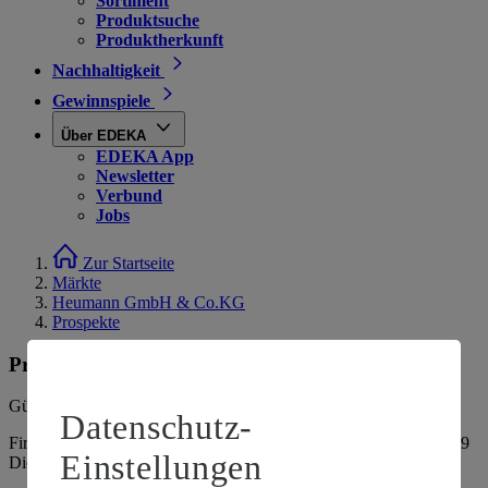
Sortiment
Produktsuche
Produktherkunft
Nachhaltigkeit
Gewinnspiele
Über EDEKA
EDEKA App
Newsletter
Verbund
Jobs
Zur Startseite
Märkte
Heumann GmbH & Co.KG
Prospekte
Prospekte
Gültig vom
03.08.2026
bis zum
08.08.2026
.
Datenschutz-
Firma: Heumann GmbH & Co.KG, Rhenegger Straße 5-11, 34519
Einstellungen
Diemelsee