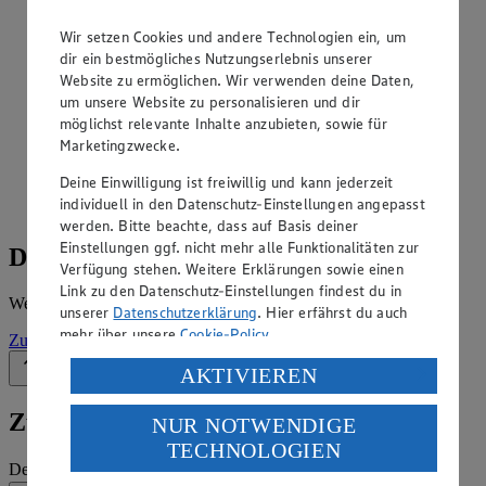
Angebote der Woche im Prospekt
Wir setzen Cookies und andere Technologien ein, um
ansehen
dir ein bestmögliches Nutzungserlebnis unserer
Website zu ermöglichen. Wir verwenden deine Daten,
Siehe dir die Angebote der Woche deines Marktes im
um unsere Website zu personalisieren und dir
digitalen Blätterkatalog an.
möglichst relevante Inhalte anzubieten, sowie für
Marketingzwecke.
Prospekt Edeka_Neukauf_4313865016335 im Browser
Ansehen
Deine Einwilligung ist freiwillig und kann jederzeit
individuell in den Datenschutz-Einstellungen angepasst
werden. Bitte beachte, dass auf Basis deiner
Einstellungen ggf. nicht mehr alle Funktionalitäten zur
Details zum Markt
Verfügung stehen. Weitere Erklärungen sowie einen
Link zu den Datenschutz-Einstellungen findest du in
Weitere Informationen – alles auf einem Blick.
unserer
Datenschutzerklärung
. Hier erfährst du auch
mehr über unsere
Cookie-Policy
.
Zur Marktseite
Verarbeitung deiner personenbezogenen Daten in den
AKTIVIEREN
Zurück nach oben
USA durch Facebook und YouTube:
Zum Newsletter anmelden
NUR NOTWENDIGE
Wenn du auf „Aktivieren“ klickst, willigst du im Sinne
TECHNOLOGIEN
des Art. 49 Abs. 1 Satz 1 lit. a) DSGVO ein, dass deine
Deine E-Mail-Adresse (Pflichtfeld)
Daten in den USA verarbeitet werden. Der EuGH sieht