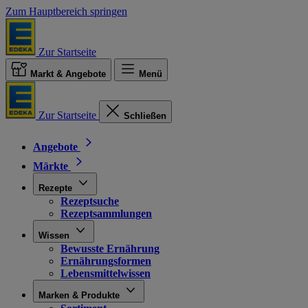
Zum Hauptbereich springen
Zur Startseite
Markt & Angebote
Menü
Zur Startseite
Schließen
Angebote
Märkte
Rezepte
Rezeptsuche
Rezeptsammlungen
Wissen
Bewusste Ernährung
Ernährungsformen
Lebensmittelwissen
Marken & Produkte