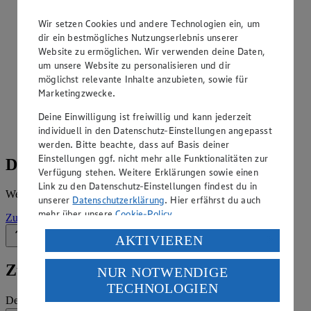
Angebote der Woche im Prospekt
Wir setzen Cookies und andere Technologien ein, um
ansehen
dir ein bestmögliches Nutzungserlebnis unserer
Website zu ermöglichen. Wir verwenden deine Daten,
Siehe dir die Angebote der Woche deines Marktes im
um unsere Website zu personalisieren und dir
digitalen Blätterkatalog an.
möglichst relevante Inhalte anzubieten, sowie für
Marketingzwecke.
Prospekt Edeka_Neukauf_4313865015703 im Browser
Ansehen
Deine Einwilligung ist freiwillig und kann jederzeit
individuell in den Datenschutz-Einstellungen angepasst
werden. Bitte beachte, dass auf Basis deiner
Einstellungen ggf. nicht mehr alle Funktionalitäten zur
Details zum Markt
Verfügung stehen. Weitere Erklärungen sowie einen
Link zu den Datenschutz-Einstellungen findest du in
Weitere Informationen – alles auf einem Blick.
unserer
Datenschutzerklärung
. Hier erfährst du auch
mehr über unsere
Cookie-Policy
.
Zur Marktseite
Verarbeitung deiner personenbezogenen Daten in den
AKTIVIEREN
Zurück nach oben
USA durch Facebook und YouTube:
Zum Newsletter anmelden
NUR NOTWENDIGE
Wenn du auf „Aktivieren“ klickst, willigst du im Sinne
TECHNOLOGIEN
des Art. 49 Abs. 1 Satz 1 lit. a) DSGVO ein, dass deine
Deine E-Mail-Adresse (Pflichtfeld)
Daten in den USA verarbeitet werden. Der EuGH sieht