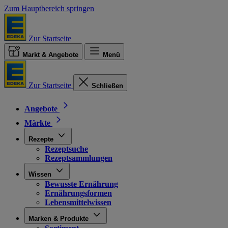
Zum Hauptbereich springen
Zur Startseite
Markt & Angebote
Menü
Zur Startseite
Schließen
Angebote
Märkte
Rezepte
Rezeptsuche
Rezeptsammlungen
Wissen
Bewusste Ernährung
Ernährungsformen
Lebensmittelwissen
Marken & Produkte