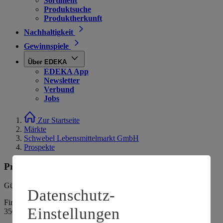
Sortiment
Produktsuche
Produktherkunft
Nachhaltigkeit
Gewinnspiele
Über EDEKA
EDEKA App
Newsletter
Verbund
Jobs
Zur Startseite
Märkte
Schwebel Lebensmittelmarkt GmbH
Prospekte
Prospekte
Gültig vom
03.08.2026
bis zum
08.08.2026
.
Datenschutz-
Firma: Schwebel Lebensmittelmarkt GmbH, Hainstr. 13, 22297
Einstellungen
35066