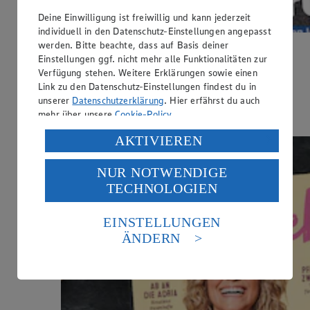
Deine Einwilligung ist freiwillig und kann jederzeit
individuell in den Datenschutz-Einstellungen angepasst
werden. Bitte beachte, dass auf Basis deiner
Die neue YUMMI ist da!
Einstellungen ggf. nicht mehr alle Funktionalitäten zur
Verfügung stehen. Weitere Erklärungen sowie einen
Dieses Mal im Heft: Coole Spiele, Brotdosen & Camping-
Link zu den Datenschutz-Einstellungen findest du in
Abenteuer!
unserer
Datenschutzerklärung
. Hier erfährst du auch
mehr über unsere
Cookie-Policy
.
Jetzt entdecken
Verarbeitung deiner personenbezogenen Daten in den
AKTIVIEREN
USA durch Facebook und YouTube:
NUR NOTWENDIGE
Wenn du auf „Aktivieren“ klickst, willigst du im Sinne
TECHNOLOGIEN
des Art. 49 Abs. 1 Satz 1 lit. a) DSGVO ein, dass deine
Daten in den USA verarbeitet werden. Der EuGH sieht
die USA als Land mit einem nach europäischen
EINSTELLUNGEN
Standards nicht angemessenen Datenschutzniveau an.
ÄNDERN
Es besteht das Risiko eines Zugriffs durch US-
amerikanische Behörden.
Informationen zum Herausgeber der Seite findest du
im
Impressum