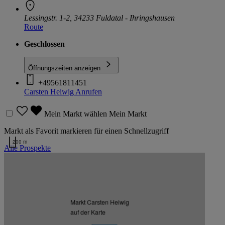
Lessingstr. 1-2, 34233 Fuldatal - Ihringshausen
Route
Geschlossen
Öffnungszeiten anzeigen
+49561811451
Carsten Heiwig
Anrufen
Mein Markt wählen
Mein Markt
Markt als Favorit markieren für einen Schnellzugriff
200 m
Alle Prospekte
Kartendaten werden geladen …
Zurück nach oben
Markt Carsten Heiwig
Zum Newsletter anmelden
auf der Karte