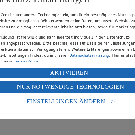
hen
lätterkatalog an.
 Cookies und andere Technologien ein, um dir ein bestmögliches Nutzungs
bsite zu ermöglichen. Wir verwenden deine Daten, um unsere Website z
en
ieren und dir möglichst relevante Inhalte anzubieten, sowie für Marketin
lligung ist freiwillig und kann jederzeit individuell in den Datenschutz-
gen angepasst werden. Bitte beachte, dass auf Basis deiner Einstellungen
Funktionalitäten zur Verfügung stehen. Weitere Erklärungen sowie einen L
z-Einstellungen findest du in unserer
Datenschutzerklärung
. Hier erfährs
 unsere
Cookie-Policy
.
ung deiner personenbezogenen Daten in den USA durch Facebook und Yo
AKTIVIEREN
f „Aktivieren“ klickst, willigst du im Sinne des Art. 49 Abs. 1 Satz 1 lit
NUR NOTWENDIGE TECHNOLOGIEN
deine Daten in den USA verarbeitet werden. Der EuGH sieht die USA als 
 europäischen Standards nicht angemessenen Datenschutzniveau an. Es b
es Zugriffs durch US-amerikanische Behörden.
EINSTELLUNGEN ÄNDERN
nen zum Herausgeber der Seite findest du im
Impressum