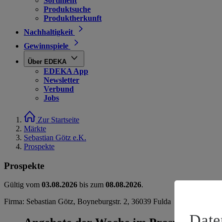
Sortiment
Produktsuche
Produktherkunft
Nachhaltigkeit
Gewinnspiele
Über EDEKA
EDEKA App
Newsletter
Verbund
Jobs
Zur Startseite
Märkte
Sebastian Götz e.K.
Prospekte
Prospekte
Gültig vom
03.08.2026
bis zum
08.08.2026
.
Firma: Sebastian Götz, Boyneburgstr. 2, 36039 Fulda
Date