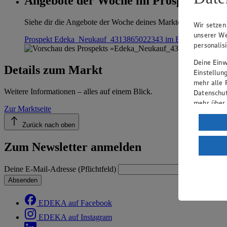
Angebote der Woche im Prospekt anse
Siehe dir die Angebote der Woche deines Marktes im digitalen B
Wir setzen
unserer We
Prospekt Edeka_Neukauf_4313865022343 im Browser
Anseh
personalis
Deine Einwi
Details zum Markt
Einstellun
mehr alle 
Weitere Informationen – alles auf einem Blick.
Datenschut
mehr über
Zur Marktseite
Verarbeit
Zurück nach oben
Wenn du au
Zum Newsletter anmelden
ein, dass 
einem nach
Risiko ein
Deine E-Mail-Adresse (Pflichtfeld)
Absenden
Informatio
EDEKA auf Facebook
EDEKA auf Instagram