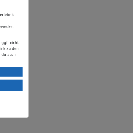
erlebnis
u
gzwecke.
 ggf. nicht
ink zu den
t du auch
uTube:
. a) DSGVO
Land mit
esteht das