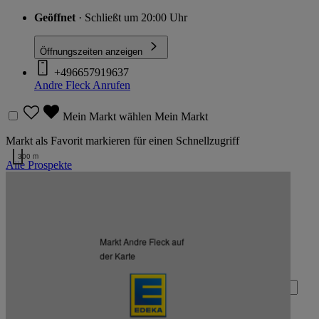
Geöffnet
· Schließt um 20:00 Uhr
Öffnungszeiten anzeigen
+496657919637
Andre Fleck
Anrufen
Mein Markt wählen
Mein Markt
Markt als Favorit markieren für einen Schnellzugriff
300 m
Alle Prospekte
Kartendaten werden geladen …
Zurück nach oben
Markt Andre Fleck auf
Zum Newsletter anmelden
der Karte
Deine E-Mail-Adresse (Pflichtfeld)
Absenden