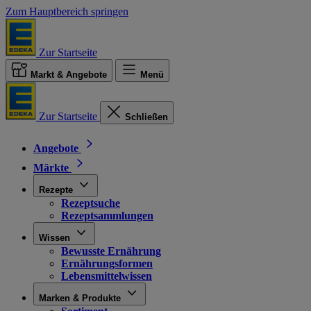
Zum Hauptbereich springen
Zur Startseite
Markt & Angebote
Menü
Zur Startseite
Schließen
Angebote
Märkte
Rezepte
Rezeptsuche
Rezeptsammlungen
Wissen
Bewusste Ernährung
Ernährungsformen
Lebensmittelwissen
Marken & Produkte