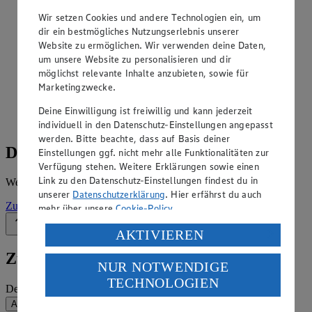
Angebote der Woche im Prospekt
ansehen
Wir setzen Cookies und andere Technologien ein, um
dir ein bestmögliches Nutzungserlebnis unserer
Website zu ermöglichen. Wir verwenden deine Daten,
Siehe dir die Angebote der Woche deines Marktes im
um unsere Website zu personalisieren und dir
digitalen Blätterkatalog an.
möglichst relevante Inhalte anzubieten, sowie für
Prospekt Edeka_Neukauf_4313865010111 im Browser
Marketingzwecke.
Ansehen
Deine Einwilligung ist freiwillig und kann jederzeit
individuell in den Datenschutz-Einstellungen angepasst
werden. Bitte beachte, dass auf Basis deiner
Details zum Markt
Einstellungen ggf. nicht mehr alle Funktionalitäten zur
Verfügung stehen. Weitere Erklärungen sowie einen
Link zu den Datenschutz-Einstellungen findest du in
Weitere Informationen – alles auf einem Blick.
unserer
Datenschutzerklärung
. Hier erfährst du auch
Zur Marktseite
mehr über unsere
Cookie-Policy
.
Zurück nach oben
Verarbeitung deiner personenbezogenen Daten in den
AKTIVIEREN
USA durch Facebook und YouTube:
Zum Newsletter anmelden
NUR NOTWENDIGE
Wenn du auf „Aktivieren“ klickst, willigst du im Sinne
TECHNOLOGIEN
des Art. 49 Abs. 1 Satz 1 lit. a) DSGVO ein, dass deine
Deine E-Mail-Adresse (Pflichtfeld)
Daten in den USA verarbeitet werden. Der EuGH sieht
Absenden
die USA als Land mit einem nach europäischen