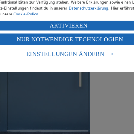
Funktionalitäten zur Verfügung stehen. Weitere Erklärungen sowie einen L
z-Einstellungen findest du in unserer
Datenschutzerklärung
. Hier erfährs
 unsere
Cookie-Policy
.
ung deiner personenbezogenen Daten in den USA durch Facebook und Yo
AKTIVIEREN
f „Aktivieren“ klickst, willigst du im Sinne des Art. 49 Abs. 1 Satz 1 lit
NUR NOTWENDIGE TECHNOLOGIEN
deine Daten in den USA verarbeitet werden. Der EuGH sieht die USA als 
 europäischen Standards nicht angemessenen Datenschutzniveau an. Es b
es Zugriffs durch US-amerikanische Behörden.
EINSTELLUNGEN ÄNDERN
nen zum Herausgeber der Seite findest du im
Impressum