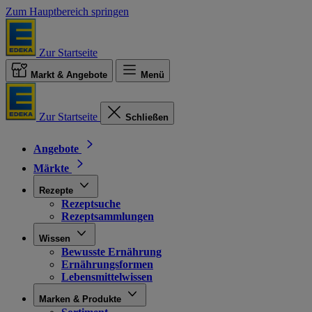
Zum Hauptbereich springen
Zur Startseite
Markt & Angebote
Menü
Zur Startseite
Schließen
Angebote
Märkte
Rezepte
Rezeptsuche
Rezeptsammlungen
Wissen
Bewusste Ernährung
Ernährungsformen
Lebensmittelwissen
Marken & Produkte