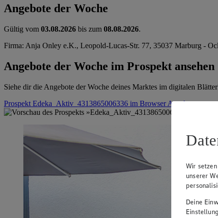
Angebote der Woche
Gültig vom
03.08.2026
bis zum
08.08.2026
.
Firma: Anja Onley e.K., Leopold-Lucas-Str. 77, 35037 Marburg - O
Angebote der Woche im Prospekt ansehen
Siehe dir die Angebote der Woche deines Marktes im digitalen Blätter
Prospekt Edeka_Aktiv_4313865006336 im Browser
Ansehen
Date
Wir setzen
unserer We
personalis
Deine Einwi
Einstellun