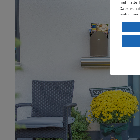
mehr alle 
Datenschut
mehr über
Verarbeit
Wenn du au
ein, dass 
einem nach
Risiko ein
Informatio