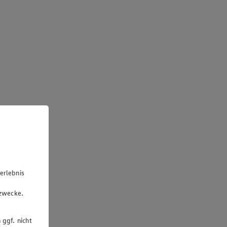
erlebnis
u
gzwecke.
 ggf. nicht