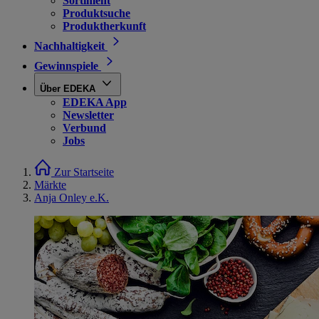
Sortiment
Produktsuche
Produktherkunft
Nachhaltigkeit
Gewinnspiele
Über EDEKA
EDEKA App
Newsletter
Verbund
Jobs
Zur Startseite
Märkte
Anja Onley e.K.