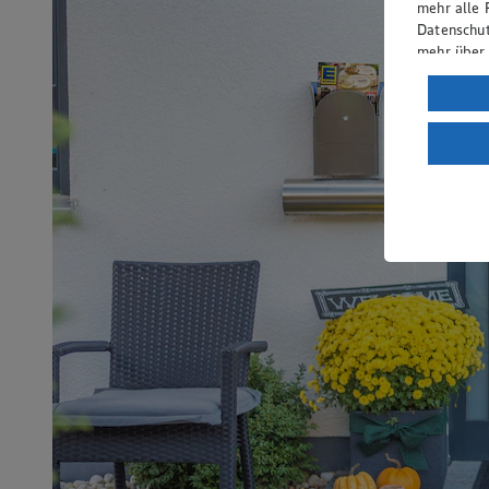
mehr alle 
Datenschut
mehr über
Verarbeit
Wenn du au
ein, dass 
einem nach
Risiko ein
Informatio