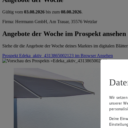
Gültig vom
03.08.2026
bis zum
08.08.2026
.
Firma: Herrmann GmbH, Am Trauar, 35576 Wetzlar
Angebote der Woche im Prospekt ansehen
Siehe dir die Angebote der Woche deines Marktes im digitalen Blätter
Prospekt Edeka_aktiv_4313865002123 im Browser
Ansehen
Date
Wir setzen
unserer We
personalis
Deine Einwi
Einstellun