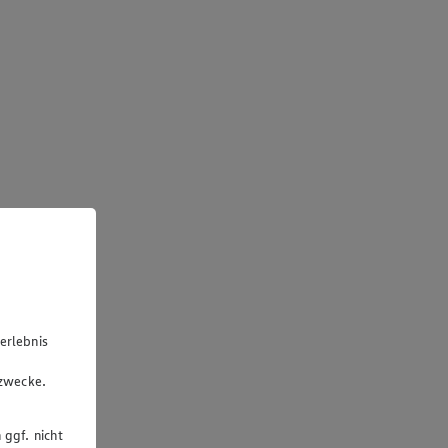
erlebnis
u
gzwecke.
 ggf. nicht