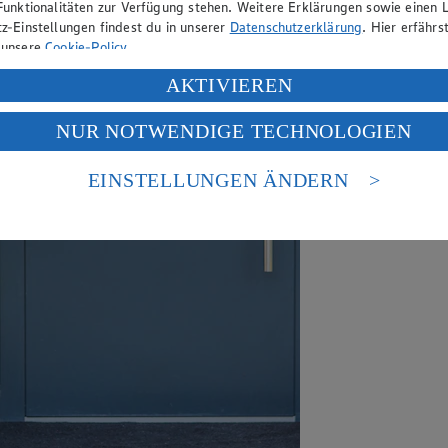
Funktionalitäten zur Verfügung stehen. Weitere Erklärungen sowie einen L
z-Einstellungen findest du in unserer
Datenschutzerklärung
. Hier erfährs
 unsere
Cookie-Policy
.
ung deiner personenbezogenen Daten in den USA durch Facebook und Yo
AKTIVIEREN
f „Aktivieren“ klickst, willigst du im Sinne des Art. 49 Abs. 1 Satz 1 lit
NUR NOTWENDIGE TECHNOLOGIEN
deine Daten in den USA verarbeitet werden. Der EuGH sieht die USA als 
 europäischen Standards nicht angemessenen Datenschutzniveau an. Es b
es Zugriffs durch US-amerikanische Behörden.
EINSTELLUNGEN ÄNDERN
nen zum Herausgeber der Seite findest du im
Impressum