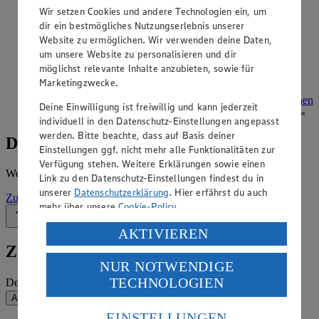
Angebote der Woche im Prospekt
Wir setzen Cookies und andere Technologien ein, um
dir ein bestmögliches Nutzungserlebnis unserer
ansehen
Website zu ermöglichen. Wir verwenden deine Daten,
um unsere Website zu personalisieren und dir
Siehe dir die Angebote der Woche deines Marktes im
möglichst relevante Inhalte anzubieten, sowie für
digitalen Blätterkatalog an.
Marketingzwecke.
Prospekt Edeka_Aktiv_4313865000396 im Browser
Ansehen
Deine Einwilligung ist freiwillig und kann jederzeit
individuell in den Datenschutz-Einstellungen angepasst
werden. Bitte beachte, dass auf Basis deiner
Details zum Markt
Einstellungen ggf. nicht mehr alle Funktionalitäten zur
Verfügung stehen. Weitere Erklärungen sowie einen
Weitere Informationen – alles auf einem Blick.
Link zu den Datenschutz-Einstellungen findest du in
unserer
Datenschutzerklärung
. Hier erfährst du auch
Zur Marktseite
mehr über unsere
Cookie-Policy
.
Zurück nach oben
Verarbeitung deiner personenbezogenen Daten in den
AKTIVIEREN
USA durch Facebook und YouTube:
Zum Newsletter anmelden
NUR NOTWENDIGE
Wenn du auf „Aktivieren“ klickst, willigst du im Sinne
TECHNOLOGIEN
Deine E-Mail-Adresse (Pflichtfeld)
des Art. 49 Abs. 1 Satz 1 lit. a) DSGVO ein, dass deine
Daten in den USA verarbeitet werden. Der EuGH sieht
Absenden
die USA als Land mit einem nach europäischen
EINSTELLUNGEN