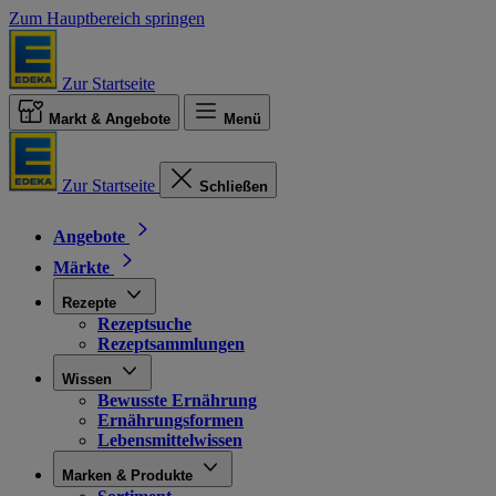
Zum Hauptbereich springen
Zur Startseite
Markt & Angebote
Menü
Zur Startseite
Schließen
Angebote
Märkte
Rezepte
Rezeptsuche
Rezeptsammlungen
Wissen
Bewusste Ernährung
Ernährungsformen
Lebensmittelwissen
Marken & Produkte