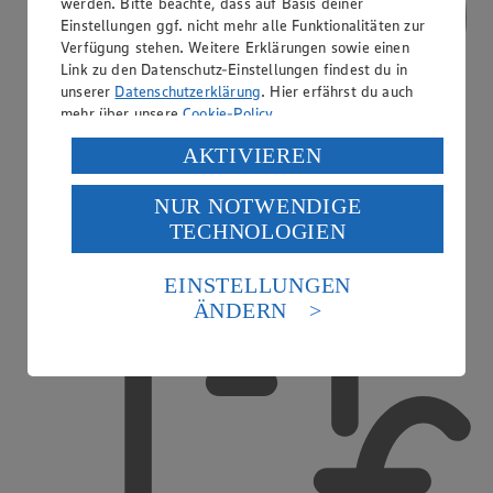
werden. Bitte beachte, dass auf Basis deiner
Einstellungen ggf. nicht mehr alle Funktionalitäten zur
Verfügung stehen. Weitere Erklärungen sowie einen
Link zu den Datenschutz-Einstellungen findest du in
unserer
Datenschutzerklärung
. Hier erfährst du auch
mehr über unsere
Cookie-Policy
.
Verarbeitung deiner personenbezogenen Daten in den
AKTIVIEREN
USA durch Facebook und YouTube:
NUR NOTWENDIGE
Wenn du auf „Aktivieren“ klickst, willigst du im Sinne
TECHNOLOGIEN
des Art. 49 Abs. 1 Satz 1 lit. a) DSGVO ein, dass deine
Daten in den USA verarbeitet werden. Der EuGH sieht
Treueaktionen
die USA als Land mit einem nach europäischen
EINSTELLUNGEN
Standards nicht angemessenen Datenschutzniveau an.
ÄNDERN
Es besteht das Risiko eines Zugriffs durch US-
amerikanische Behörden.
Informationen zum Herausgeber der Seite findest du
im
Impressum