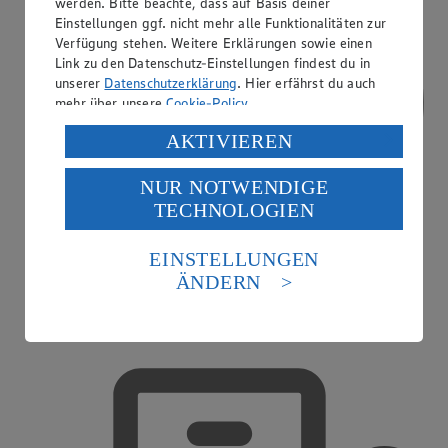
werden. Bitte beachte, dass auf Basis deiner
Einstellungen ggf. nicht mehr alle Funktionalitäten zur
Verfügung stehen. Weitere Erklärungen sowie einen
Link zu den Datenschutz-Einstellungen findest du in
unserer
Datenschutzerklärung
. Hier erfährst du auch
mehr über unsere
Cookie-Policy
.
Verarbeitung deiner personenbezogenen Daten in den
AKTIVIEREN
USA durch Facebook und YouTube:
NUR NOTWENDIGE
Wenn du auf „Aktivieren“ klickst, willigst du im Sinne
TECHNOLOGIEN
des Art. 49 Abs. 1 Satz 1 lit. a) DSGVO ein, dass deine
Daten in den USA verarbeitet werden. Der EuGH sieht
die USA als Land mit einem nach europäischen
EINSTELLUNGEN
Standards nicht angemessenen Datenschutzniveau an.
ÄNDERN
Es besteht das Risiko eines Zugriffs durch US-
amerikanische Behörden.
Treueaktionen
Informationen zum Herausgeber der Seite findest du
im
Impressum