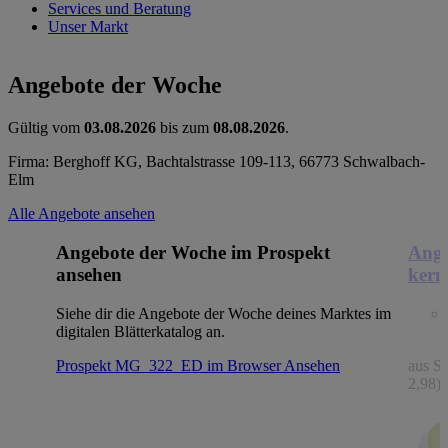
Services und Beratung
Unser Markt
Angebote der Woche
Gültig vom
03.08.2026
bis zum
08.08.2026
.
Firma: Berghoff KG, Bachtalstrasse 109-113, 66773 Schwalbach-
Elm
Alle Angebote ansehen
Angebote der Woche im Prospekt
Ange
ansehen
kern
Siehe dir die Angebote der Woche deines Marktes im
digitalen Blätterkatalog an.
Prospekt MG_322_ED im Browser
Ansehen
aus Sp
2,98)