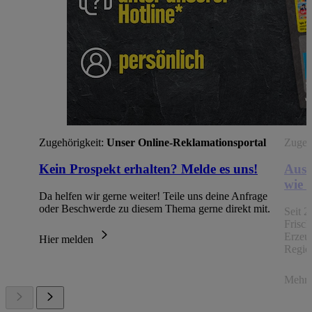
Zugehörigkeit:
Unser Online-Reklamationsportal
Zugehö
Kein Prospekt erhalten? Melde es uns!
Aus 
wie 
Da helfen wir gerne weiter! Teile uns deine Anfrage
oder Beschwerde zu diesem Thema gerne direkt mit.
Seit 2
Frisc
Erzeu
Hier melden
Regio
Mehr 