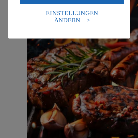
Daten in den USA verarbeitet werden. Der EuGH sieht
die USA als Land mit einem nach europäischen
EINSTELLUNGEN
Standards nicht angemessenen Datenschutzniveau an.
ÄNDERN
Es besteht das Risiko eines Zugriffs durch US-
amerikanische Behörden.
Informationen zum Herausgeber der Seite findest du
im
Impressum