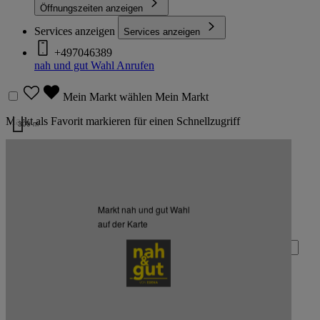
Öffnungszeiten anzeigen
Services anzeigen
Services anzeigen
+497046389
nah und gut Wahl
Anrufen
Mein Markt wählen
Mein Markt
Markt als Favorit markieren für einen Schnellzugriff
300 m
Kartendaten werden geladen …
Zurück nach oben
Markt nah und gut Wahl
Zum Newsletter anmelden
auf der Karte
Deine E-Mail-Adresse (Pflichtfeld)
Absenden
EDEKA Südwest auf Facebook
EDEKA Südwest auf Instagram