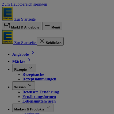
Zum Hauptbereich springen
Zur Startseite
Markt & Angebote
Menü
Zur Startseite
Schließen
Angebote
Märkte
Rezepte
Rezeptsuche
Rezeptsammlungen
Wissen
Bewusste Ernährung
Ernährungsformen
Lebensmittelwissen
Marken & Produkte