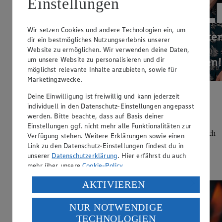
Einstellungen
Wir setzen Cookies und andere Technologien ein, um
dir ein bestmögliches Nutzungserlebnis unserer
Website zu ermöglichen. Wir verwenden deine Daten,
um unsere Website zu personalisieren und dir
möglichst relevante Inhalte anzubieten, sowie für
Marketingzwecke.
Deine Einwilligung ist freiwillig und kann jederzeit
SWR3 Eistruck
individuell in den Datenschutz-Einstellungen angepasst
werden. Bitte beachte, dass auf Basis deiner
Zugehörigkeit:
Cool bleiben und abstimmen
Einstellungen ggf. nicht mehr alle Funktionalitäten zur
Wie klingt eine Ladung Gratis-Eis ganz in der Nähe? Einfach
Verfügung stehen. Weitere Erklärungen sowie einen
SWR3 einschalten und für eure Stadt abstimmen! Der
Link zu den Datenschutz-Einstellungen findest du in
Eistruck ist schon startklar.
unserer
Datenschutzerklärung
. Hier erfährst du auch
mehr über unsere
Cookie-Policy
.
So funktioniert´s
Verarbeitung deiner personenbezogenen Daten in den
AKTIVIEREN
USA durch Facebook und YouTube:
NUR NOTWENDIGE
Wenn du auf „Aktivieren“ klickst, willigst du im Sinne
TECHNOLOGIEN
des Art. 49 Abs. 1 Satz 1 lit. a) DSGVO ein, dass deine