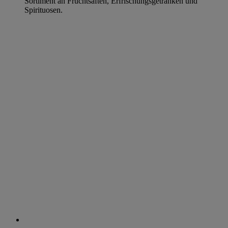
Sortiment an Fruchtsäften, Erfrischungsgetränken und
Spirituosen.