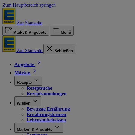
Zum Hauptbereich springen
Zur Startseite
Markt & Angebote
Menü
Zur Startseite
Schließen
Angebote
Märkte
Rezepte
Rezeptsuche
Rezeptsammlungen
Wissen
Bewusste Ernährung
Ernährungsformen
Lebensmittelwissen
Marken & Produkte