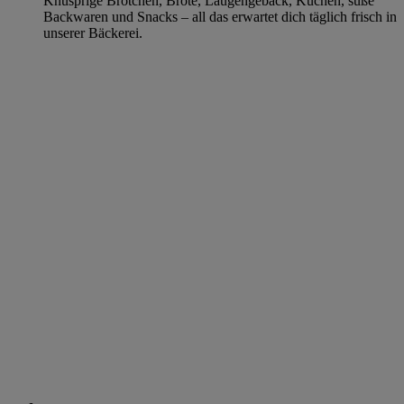
Knusprige Brötchen, Brote, Laugengebäck, Kuchen, süße
Backwaren und Snacks – all das erwartet dich täglich frisch in
unserer Bäckerei.