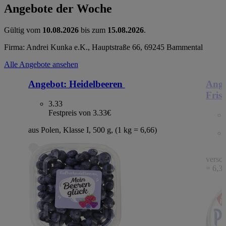
Angebote der Woche
Gültig vom
10.08.2026
bis zum
15.08.2026
.
Firma: Andrei Kunka e.K., Hauptstraße 66, 69245 Bammental
Alle Angebote ansehen
Angebot:
Heidelbeeren
Ange
Fris
3.33
Festpreis von 3.33€
aus Polen, Klasse I, 500 g, (1 kg = 6,66)
versch
= 6,3