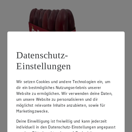
Datenschutz-
Einstellungen
Angebot:
Unsere Heimat Zucchini
1.49
Wir setzen Cookies und andere Technologien ein, um
Festpreis von 1.49€
dir ein bestmögliches Nutzungserlebnis unserer
Website zu ermöglichen. Wir verwenden deine Daten,
aus Süddeutschland, Klasse I, 1 kg
um unsere Website zu personalisieren und dir
möglichst relevante Inhalte anzubieten, sowie für
Marketingzwecke.
Deine Einwilligung ist freiwillig und kann jederzeit
individuell in den Datenschutz-Einstellungen angepasst