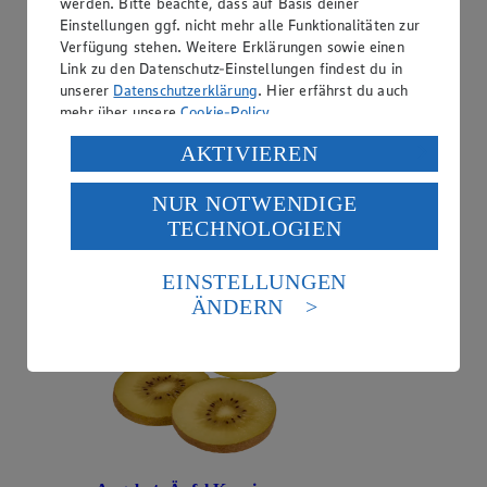
werden. Bitte beachte, dass auf Basis deiner
Einstellungen ggf. nicht mehr alle Funktionalitäten zur
Verfügung stehen. Weitere Erklärungen sowie einen
Link zu den Datenschutz-Einstellungen findest du in
unserer
Datenschutzerklärung
. Hier erfährst du auch
mehr über unsere
Cookie-Policy
.
Angebot:
Zespri Kiwis Gold Jumbo
Verarbeitung deiner personenbezogenen Daten in den
AKTIVIEREN
1.00
USA durch Facebook und YouTube:
Festpreis von 1.00€
NUR NOTWENDIGE
Wenn du auf „Aktivieren“ klickst, willigst du im Sinne
aus Neuseeland, Klasse I, Stück
TECHNOLOGIEN
des Art. 49 Abs. 1 Satz 1 lit. a) DSGVO ein, dass deine
Daten in den USA verarbeitet werden. Der EuGH sieht
die USA als Land mit einem nach europäischen
EINSTELLUNGEN
Standards nicht angemessenen Datenschutzniveau an.
ÄNDERN
Es besteht das Risiko eines Zugriffs durch US-
amerikanische Behörden.
Informationen zum Herausgeber der Seite findest du
im
Impressum