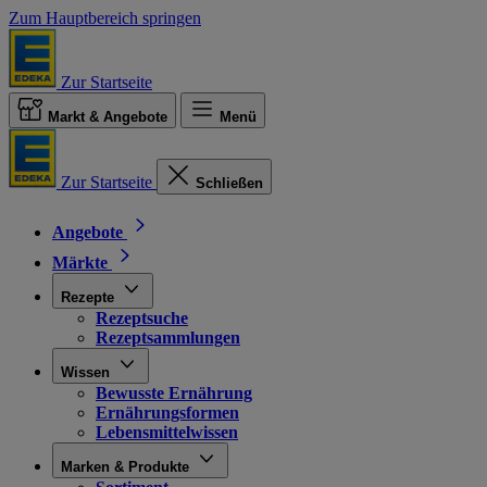
Zum Hauptbereich springen
Zur Startseite
Markt & Angebote
Menü
Zur Startseite
Schließen
Angebote
Märkte
Rezepte
Rezeptsuche
Rezeptsammlungen
Wissen
Bewusste Ernährung
Ernährungsformen
Lebensmittelwissen
Marken & Produkte