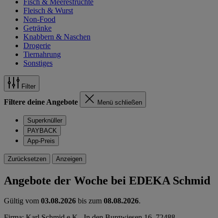
Fisch & Meeresfrüchte
Fleisch & Wurst
Non-Food
Getränke
Knabbern & Naschen
Drogerie
Tiernahrung
Sonstiges
Filter
Filtere deine Angebote
Menü schließen
Superknüller
PAYBACK
App-Preis
Zurücksetzen
Anzeigen
Angebote der Woche bei EDEKA Schmid
Gültig vom
03.08.2026
bis zum
08.08.2026
.
Firma: Karl Schmid e.K., In den Burgwiesen 16, 72488