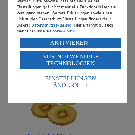
werden. Bitte beachte, dass auf Basis deiner
Einstellungen ggf. nicht mehr alle Funktionalitäten zur
Verfügung stehen. Weitere Erklärungen sowie einen
Link zu den Datenschutz-Einstellungen findest du in
unserer
Datenschutzerklärung
. Hier erfährst du auch
mehr über unsere
Cookie-Policy
.
Angebot:
Zespri Kiwis Gold Jumbo
Verarbeitung deiner personenbezogenen Daten in den
AKTIVIEREN
1.00
USA durch Facebook und YouTube:
Festpreis von 1.00€
NUR NOTWENDIGE
Wenn du auf „Aktivieren“ klickst, willigst du im Sinne
aus Neuseeland, Klasse I, Stück
TECHNOLOGIEN
des Art. 49 Abs. 1 Satz 1 lit. a) DSGVO ein, dass deine
Daten in den USA verarbeitet werden. Der EuGH sieht
die USA als Land mit einem nach europäischen
EINSTELLUNGEN
Standards nicht angemessenen Datenschutzniveau an.
ÄNDERN
Es besteht das Risiko eines Zugriffs durch US-
amerikanische Behörden.
Informationen zum Herausgeber der Seite findest du
im
Impressum