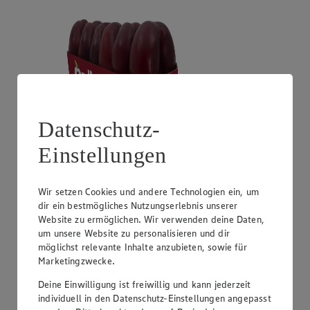
Datenschutz-
Einstellungen
Angebot:
Unsere Heimat Zucchini
1.49
Wir setzen Cookies und andere Technologien ein, um
Festpreis von 1.49€
dir ein bestmögliches Nutzungserlebnis unserer
Website zu ermöglichen. Wir verwenden deine Daten,
aus Süddeutschland, Klasse I, 1 kg
um unsere Website zu personalisieren und dir
möglichst relevante Inhalte anzubieten, sowie für
Marketingzwecke.
Deine Einwilligung ist freiwillig und kann jederzeit
individuell in den Datenschutz-Einstellungen angepasst