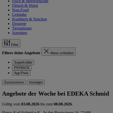
Fisch & Meeresfrüchte
Fleisch & Wurst
Non-Food
Getränke
Knabbern & Naschen
Drogerie
Tiernahrung
Sonstiges
Filter
Filtere deine Angebote
Menü schließen
Superknüller
PAYBACK
App-Preis
Zurücksetzen
Anzeigen
Angebote der Woche bei EDEKA Schmid
Gültig vom
03.08.2026
bis zum
08.08.2026
.
Firma: Karl Schmid e.K., In den Burgwiesen 16, 72488