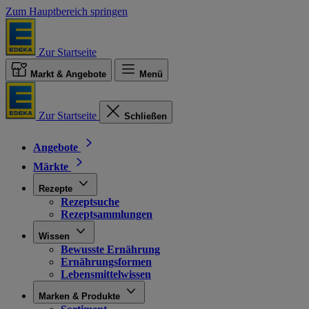
Zum Hauptbereich springen
Zur Startseite
Markt & Angebote
Menü
Zur Startseite
Schließen
Angebote
Märkte
Rezepte
Rezeptsuche
Rezeptsammlungen
Wissen
Bewusste Ernährung
Ernährungsformen
Lebensmittelwissen
Marken & Produkte