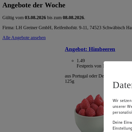
Angebote der Woche
Gültig vom
03.08.2026
bis zum
08.08.2026
.
Firma: LH Greiner GmbH, Reifenhofstr. 9-11, 74523 Schwäbisch Ha
Alle Angebote ansehen
Angebot:
Himbeeren
1.49
Festpreis von 1.49€
aus Portugal oder Deutschland, Klas
125g
Date
Wir setzen
unserer We
personalis
Deine Einwi
Einstellun