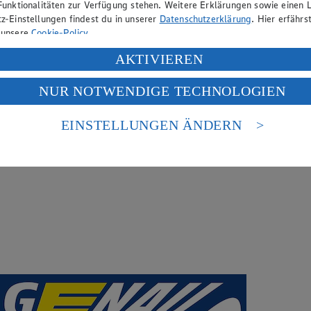
Funktionalitäten zur Verfügung stehen. Weitere Erklärungen sowie einen L
z-Einstellungen findest du in unserer
Datenschutzerklärung
. Hier erfährs
 unsere
Cookie-Policy
.
ung deiner personenbezogenen Daten in den USA durch Facebook und Yo
AKTIVIEREN
f „Aktivieren“ klickst, willigst du im Sinne des Art. 49 Abs. 1 Satz 1 lit
NUR NOTWENDIGE TECHNOLOGIEN
deine Daten in den USA verarbeitet werden. Der EuGH sieht die USA als 
 europäischen Standards nicht angemessenen Datenschutzniveau an. Es b
es Zugriffs durch US-amerikanische Behörden.
EINSTELLUNGEN ÄNDERN
nen zum Herausgeber der Seite findest du im
Impressum