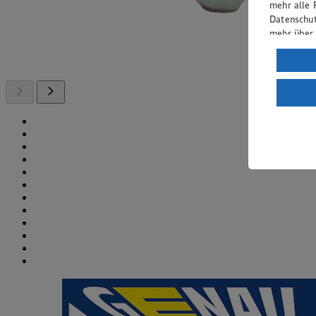
mehr alle 
Datenschut
mehr über
Verarbeit
Wenn du au
ein, dass 
einem nach
Risiko ein
Informatio