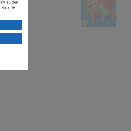
ink zu den
t du auch
uTube:
. a) DSGVO
Land mit
esteht das