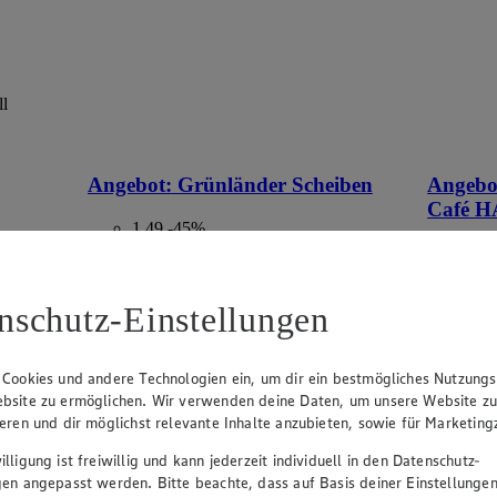
ll
Angebot:
Grünländer Scheiben
Angebo
Café 
1.49
-45%
Rabattierter Preis von 1.49€ (Insgesamt
5.9
-45% Rabatt)
App
se I,
6.4
versch. Sorten und Fettstufen, 100g - 140g
nschutz-Einstellungen
Rab
-35
versch. S
 Cookies und andere Technologien ein, um dir ein bestmögliches Nutzungs
500g
bsite zu ermöglichen. Wir verwenden deine Daten, um unsere Website z
ieren und dir möglichst relevante Inhalte anzubieten, sowie für Marketin
lligung ist freiwillig und kann jederzeit individuell in den Datenschutz-
gen angepasst werden. Bitte beachte, dass auf Basis deiner Einstellungen