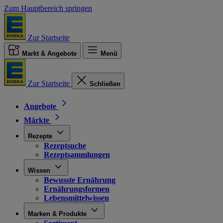
Zum Hauptbereich springen
Zur Startseite
Markt & Angebote
Menü
Zur Startseite
Schließen
Angebote
Märkte
Rezepte
Rezeptsuche
Rezeptsammlungen
Wissen
Bewusste Ernährung
Ernährungsformen
Lebensmittelwissen
Marken & Produkte