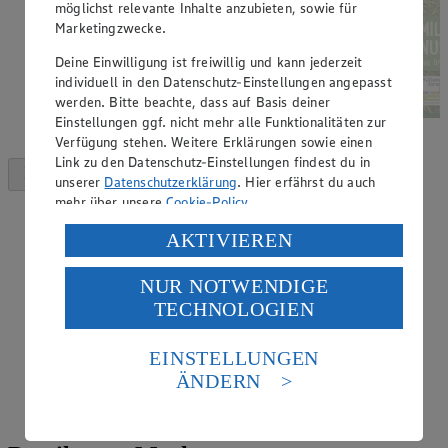
möglichst relevante Inhalte anzubieten, sowie für
Marketingzwecke.
Deine Einwilligung ist freiwillig und kann jederzeit
individuell in den Datenschutz-Einstellungen angepasst
werden. Bitte beachte, dass auf Basis deiner
Einstellungen ggf. nicht mehr alle Funktionalitäten zur
Verfügung stehen. Weitere Erklärungen sowie einen
Link zu den Datenschutz-Einstellungen findest du in
unserer
Datenschutzerklärung
. Hier erfährst du auch
mehr über unsere
Cookie-Policy
.
Verarbeitung deiner personenbezogenen Daten in den
AKTIVIEREN
USA durch Facebook und YouTube:
NUR NOTWENDIGE
Wenn du auf „Aktivieren“ klickst, willigst du im Sinne
TECHNOLOGIEN
des Art. 49 Abs. 1 Satz 1 lit. a) DSGVO ein, dass deine
Daten in den USA verarbeitet werden. Der EuGH sieht
die USA als Land mit einem nach europäischen
EINSTELLUNGEN
Standards nicht angemessenen Datenschutzniveau an.
ÄNDERN
Es besteht das Risiko eines Zugriffs durch US-
amerikanische Behörden.
Informationen zum Herausgeber der Seite findest du