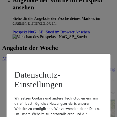
Angebote der Woche im Prospekt
ansehen
Siehe dir die Angebote der Woche deines Marktes im
digitalen Blätterkatalog an.
Prospekt NuG_SB_Sued im Browser
Ansehen
Angebote der Woche
Alle Angebote ansehen
Angebot:
Gut & Günstig Trauben hell
Ange
Datenschutz-
kernlos
Einstellungen
1.49
Festpreis von 1.49€
versch
Wir setzen Cookies und andere Technologien ein, um
aus Spanien oder Italien, Klasse I, 500 g, (1 kg =
dir ein bestmögliches Nutzungserlebnis unserer
2,98)
Website zu ermöglichen. Wir verwenden deine Daten,
um unsere Website zu personalisieren und dir