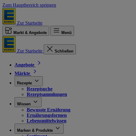
Zum Hauptbereich springen
Zur Startseite
Markt & Angebote
Menü
Zur Startseite
Schließen
Angebote
Märkte
Rezepte
Rezeptsuche
Rezeptsammlungen
Wissen
Bewusste Ernährung
Ernährungsformen
Lebensmittelwissen
Marken & Produkte