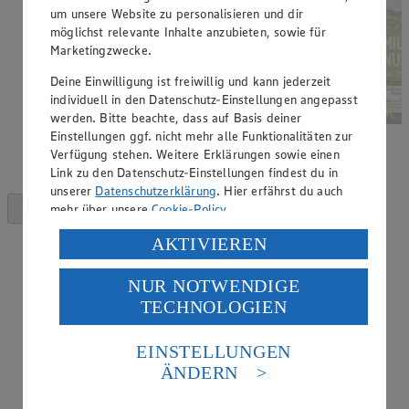
um unsere Website zu personalisieren und dir
möglichst relevante Inhalte anzubieten, sowie für
Marketingzwecke.
Deine Einwilligung ist freiwillig und kann jederzeit
individuell in den Datenschutz-Einstellungen angepasst
werden. Bitte beachte, dass auf Basis deiner
Einstellungen ggf. nicht mehr alle Funktionalitäten zur
Verfügung stehen. Weitere Erklärungen sowie einen
Link zu den Datenschutz-Einstellungen findest du in
unserer
Datenschutzerklärung
. Hier erfährst du auch
mehr über unsere
Cookie-Policy
.
Verarbeitung deiner personenbezogenen Daten in den
AKTIVIEREN
USA durch Facebook und YouTube:
NUR NOTWENDIGE
Wenn du auf „Aktivieren“ klickst, willigst du im Sinne
TECHNOLOGIEN
des Art. 49 Abs. 1 Satz 1 lit. a) DSGVO ein, dass deine
Daten in den USA verarbeitet werden. Der EuGH sieht
die USA als Land mit einem nach europäischen
EINSTELLUNGEN
Standards nicht angemessenen Datenschutzniveau an.
ÄNDERN
Es besteht das Risiko eines Zugriffs durch US-
amerikanische Behörden.