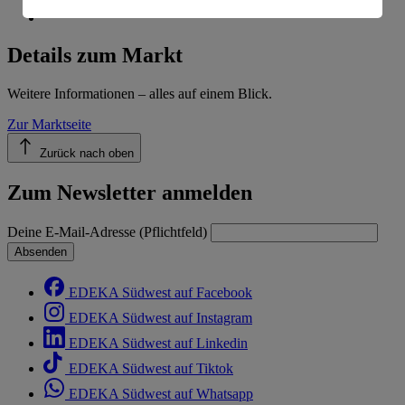
Informationen zum Herausgeber der Seite findest du
im
Impressum
Details zum Markt
Weitere Informationen – alles auf einem Blick.
Zur Marktseite
Zurück nach oben
Zum Newsletter anmelden
Deine E-Mail-Adresse (Pflichtfeld)
Absenden
EDEKA Südwest auf Facebook
EDEKA Südwest auf Instagram
EDEKA Südwest auf Linkedin
EDEKA Südwest auf Tiktok
EDEKA Südwest auf Whatsapp